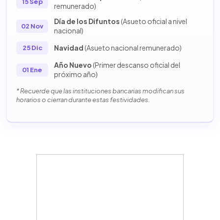
15 Sep
remunerado)
Día de los Difuntos
(Asueto oficial a nivel
02 Nov
nacional)
Navidad
(Asueto nacional remunerado)
25 Dic
Año Nuevo
(Primer descanso oficial del
01 Ene
próximo año)
* Recuerde que las instituciones bancarias modifican sus
horarios o cierran durante estas festividades.