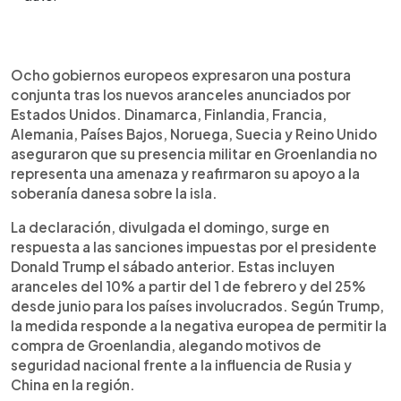
Resumen del artículo:
0:00
►
Ocho países europeos rechazaron los aranceles
Escuchar artículo
Ocho gobiernos europeos expresaron una postura
impuestos por Estados Unidos como represalia a
conjunta tras los nuevos aranceles anunciados por
su presencia militar en Groenlandia. Dinamarca,
Estados Unidos. Dinamarca, Finlandia, Francia,
Finlandia, Francia, Alemania, Países Bajos,
Alemania, Países Bajos, Noruega, Suecia y Reino Unido
Noruega, Suecia y Reino Unido reafirmaron su
aseguraron que su presencia militar en Groenlandia no
apoyo a la soberanía danesa y aseguraron que su
representa una amenaza y reafirmaron su apoyo a la
despliegue no representa amenaza alguna.
soberanía danesa sobre la isla.
Donald Trump justificó los aranceles como
respuesta a la negativa europea de permitir la
La declaración, divulgada el domingo, surge en
compra de Groenlandia. En reacción, Francia
respuesta a las sanciones impuestas por el presidente
anunció que propondrá activar el instrumento anti-
Donald Trump el sábado anterior. Estas incluyen
coerción de la Unión Europea. Mientras tanto,
aranceles del 10% a partir del 1 de febrero y del 25%
miles de personas protestaron en Copenhague y
desde junio para los países involucrados. Según Trump,
Nuuk bajo la consigna “¡Groenlandia no está en
la medida responde a la negativa europea de permitir la
venta!”. La tensión transatlántica continúa en
compra de Groenlandia, alegando motivos de
aumento.
seguridad nacional frente a la influencia de Rusia y
China en la región.