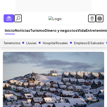
Inicio
Noticias
Turismo
Dinero y negocios
Vida
Entretenim
Terremotos
Lluvias
Hospital Rosales
Empleos El Salvador