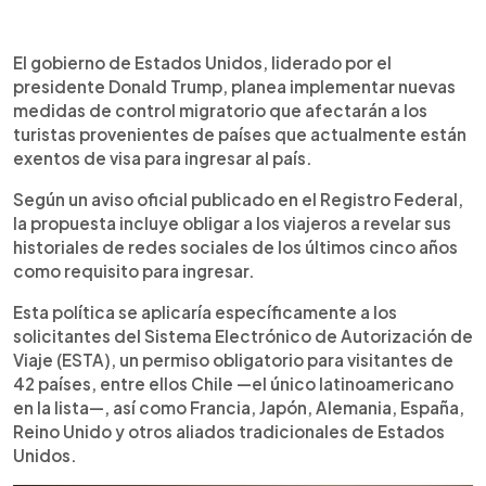
Resumen del artículo:
0:00
►
El gobierno de Estados Unidos, bajo la
Escuchar artículo
El gobierno de Estados Unidos, liderado por el
administración de Donald Trump, planea exigir a
presidente Donald Trump, planea implementar nuevas
los turistas de países exentos de visa que revelen
medidas de control migratorio que afectarán a los
sus historiales de redes sociales de los últimos
turistas provenientes de países que actualmente están
cinco años como parte del permiso de ingreso
exentos de visa para ingresar al país.
conocido como ESTA. La medida también incluiría
correos electrónicos, teléfonos, datos de
Según un aviso oficial publicado en el Registro Federal,
familiares e información biométrica. Afectaría a
la propuesta incluye obligar a los viajeros a revelar sus
viajeros de 42 países, entre ellos Chile, el único
historiales de redes sociales de los últimos cinco años
latinoamericano en la lista. La norma entraría en
como requisito para ingresar.
vigor en 60 días, salvo que sea impugnada. La
iniciativa forma parte del endurecimiento de las
Esta política se aplicaría específicamente a los
políticas migratorias impulsadas por el
solicitantes del Sistema Electrónico de Autorización de
Departamento de Seguridad Nacional.
Viaje (ESTA), un permiso obligatorio para visitantes de
42 países, entre ellos Chile —el único latinoamericano
en la lista—, así como Francia, Japón, Alemania, España,
Reino Unido y otros aliados tradicionales de Estados
Unidos.