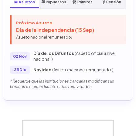
📅 Asuetos
🏛️ Impuestos
🛠️ Trámites
👴 Pensión
Próximo Asueto
Día de la Independencia (15 Sep)
Asueto nacional remunerado.
Día de los Difuntos
(Asueto oficial a nivel
02 Nov
nacional.)
Navidad
(Asueto nacional remunerado.)
25 Dic
* Recuerde que las instituciones bancarias modifican sus
horarios o cierran durante estas festividades.