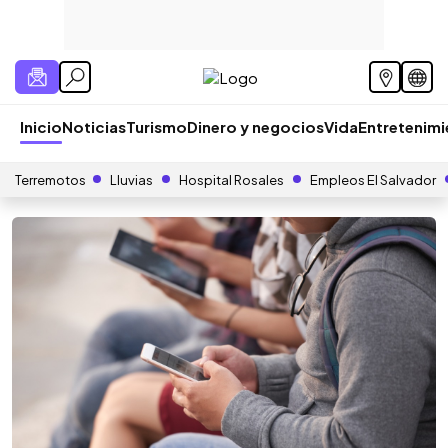
Inicio
Noticias
Turismo
Dinero y negocios
Vida
Entretenim
Terremotos
Lluvias
Hospital Rosales
Empleos El Salvador