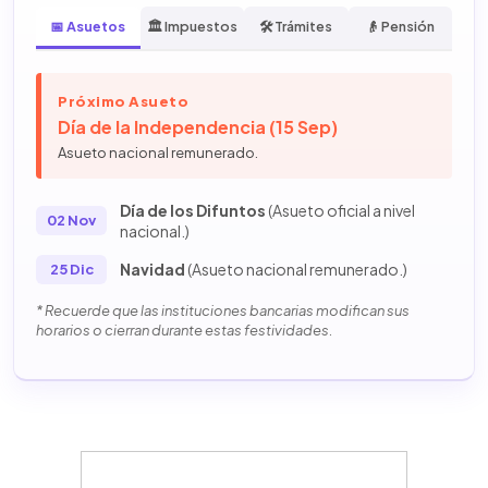
📅 Asuetos
🏛️ Impuestos
🛠️ Trámites
👴 Pensión
Próximo Asueto
Día de la Independencia (15 Sep)
Asueto nacional remunerado.
Día de los Difuntos
(Asueto oficial a nivel
02 Nov
nacional.)
Navidad
(Asueto nacional remunerado.)
25 Dic
* Recuerde que las instituciones bancarias modifican sus
horarios o cierran durante estas festividades.