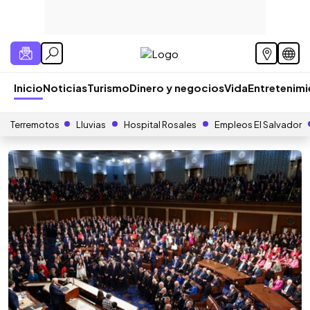
Inicio
Noticias
Turismo
Dinero y negocios
Vida
Entretenim
Terremotos
Lluvias
Hospital Rosales
Empleos El Salvador