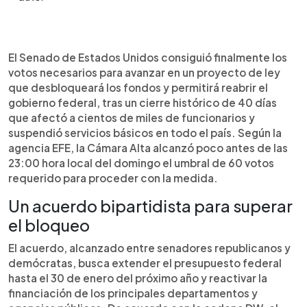
Resumen del artículo:
0:00
►
El Senado de Estados Unidos aprobó un voto
Escuchar artículo
El Senado de Estados Unidos consiguió finalmente los
clave para avanzar en la reapertura del gobierno
votos necesarios para avanzar en un proyecto de ley
federal, tras un cierre histórico de 40 días por
que desbloqueará los fondos y permitirá reabrir el
falta de acuerdo presupuestario. Según EFE y
gobierno federal, tras un cierre histórico de 40 días
DW, demócratas y republicanos alcanzaron un
que afectó a cientos de miles de funcionarios y
pacto provisional que extiende los fondos hasta
suspendió servicios básicos en todo el país. Según la
el 30 de enero y restablece programas como la
agencia EFE, la Cámara Alta alcanzó poco antes de las
asistencia alimentaria y los subsidios médicos del
23:00 hora local del domingo el umbral de 60 votos
Obamacare. Más de 650 mil empleados públicos
requerido para proceder con la medida.
volverán a recibir salario y los servicios federales
retomarán operaciones. El proyecto aún debe ser
Un acuerdo bipartidista para superar
aprobado por la Cámara de Representantes
el bloqueo
antes de su promulgación por el presidente
Donald Trump.
El acuerdo, alcanzado entre senadores republicanos y
demócratas, busca extender el presupuesto federal
hasta el 30 de enero del próximo año y reactivar la
financiación de los principales departamentos y