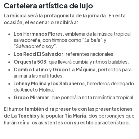
Cartelera artística de lujo
La música será la protagonista de la jornada. En esta
ocasión, el escenario recibirá a:
Los Hermanos Flores
, emblema de la música tropical
salvadoreña, con himnos como
“La bala”
y
“Salvadoreño soy”
.
Los Redd El Salvador
, referentes nacionales.
Orquesta 503
, que llevará cumbia y ritmos bailables.
Combo Latino
y
Grupo La Máquina
, perfectos para
animar a las multitudes.
Johnny Molina y los Sabaneros
, herederos del legado
de Aniceto Molina.
Grupo Miramar
, que pondrá la nota romántica tropical.
El humor también dirá presente con las presentaciones
de
La Tenchis
y la popular
Tía María
, dos personajes que
harán reír a los asistentes con su estilo característico.