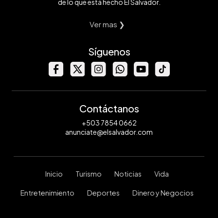
de lo que está hecho El Salvador.
Ver mas ❯
Síguenos
Contáctanos
+503 7854 0662
anunciate@elsalvador.com
Inicio
Turismo
Noticias
Vida
Entretenimiento
Deportes
Dinero y Negocios