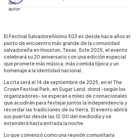
Resumen del artículo:
0:00
►
El Festival Salvadoreñísimo 503 celebrará su 20
Escuchar artículo
El Festival Salvadoreñísimo 503 es desde hace años el
aniversario el 14 de septiembre de 2025 en The
punto de encuentro más grande de la comunidad
Crown Festival Park, en Sugar Land, Houston. Este
salvadoreña en Houston, Texas. Este 2025, el evento
evento reúne a miles de salvadoreños para
celebrará su 20 aniversario con una edición especial
festejar la independencia con música, comedia,
que promete más música, más comida típica y un
desfiles y gastronomía típica. Entre los artistas
homenaje a la identidad nacional.
destacan Los Hermanos Flores, Los Redd,
Orquesta 503 y Grupo La Máquina, además de la
La cita será el 14 de septiembre de 2025, en el The
participación humorística de La Tenchis y Tía
Crown Festival Park, en Sugar Land, dond -según los
María. El festival también contará con pupusas,
organizadores- se esperan a miles de connacionales
artesanías y homenajes a connacionales
que acudirán para festejar juntos la independencia y
destacados. Entradas en preventa desde $20 en
recordar las tradiciones de su tierra. El evento abrirá
festival503.com, con acceso gratis para niños
sus puertas desde las 12:00 del mediodía y se
menores de 10 años.
extenderá hasta entrada la noche.
Lo que comenzó como una reunión comunitaria