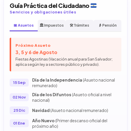
Guía Práctica del Ciudadano
Servicios y obligaciones útiles
📅 Asuetos
🏛️ Impuestos
🛠️ Trámites
👴 Pensión
Próximo Asueto
3, 5 y 6 de Agosto
Fiestas Agostinas (Vacación anual para San Salvador;
aplica según ley a sectores público y privado).
Día de la Independencia
(Asueto nacional
15 Sep
remunerado)
Día de los Difuntos
(Asueto oficial a nivel
02 Nov
nacional)
Navidad
(Asueto nacional remunerado)
25 Dic
Año Nuevo
(Primer descanso oficial del
01 Ene
próximo año)