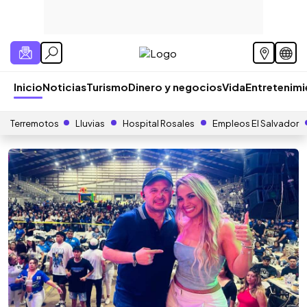
Inicio
Noticias
Turismo
Dinero y negocios
Vida
Entretenim
Terremotos
Lluvias
Hospital Rosales
Empleos El Salvador