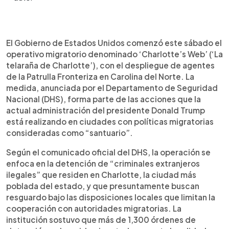
Resumen del artículo:
0:00
►
El Gobierno de Estados Unidos inició el operativo
Escuchar artículo
El Gobierno de Estados Unidos comenzó este sábado el
migratorio ‘Charlotte’s Web’ en Carolina del
operativo migratorio denominado ‘Charlotte’s Web’ (‘La
Norte, con el despliegue de la Patrulla Fronteriza
telaraña de Charlotte’), con el despliegue de agentes
en Charlotte, su ciudad más grande. Según el
de la Patrulla Fronteriza en Carolina del Norte. La
Departamento de Seguridad Nacional (DHS), la
medida, anunciada por el Departamento de Seguridad
acción se enfoca en detener a “criminales
Nacional (DHS), forma parte de las acciones que la
extranjeros ilegales” amparados en políticas
actual administración del presidente Donald Trump
santuario. El operativo generó protestas
está realizando en ciudades con políticas migratorias
ciudadanas y rechazo de autoridades locales,
consideradas como “santuario”.
quienes denunciaron temor e incertidumbre en la
comunidad migrante. Aunque no se informó el
Según el comunicado oficial del DHS, la operación se
número de arrestos, la acción se enmarca en una
enfoca en la detención de “criminales extranjeros
política nacional que ya ha dejado miles de
ilegales” que residen en Charlotte, la ciudad más
deportaciones en otras ciudades como Los
poblada del estado, y que presuntamente buscan
Ángeles y Chicago este año.
resguardo bajo las disposiciones locales que limitan la
cooperación con autoridades migratorias. La
institución sostuvo que más de 1,300 órdenes de