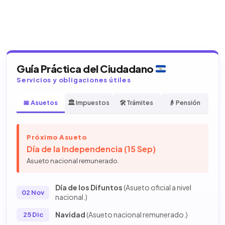
Guía Práctica del Ciudadano
Servicios y obligaciones útiles
📅 Asuetos
🏛️ Impuestos
🛠️ Trámites
👴 Pensión
Próximo Asueto
Día de la Independencia (15 Sep)
Asueto nacional remunerado.
Día de los Difuntos
(Asueto oficial a nivel
02 Nov
nacional.)
Navidad
(Asueto nacional remunerado.)
25 Dic