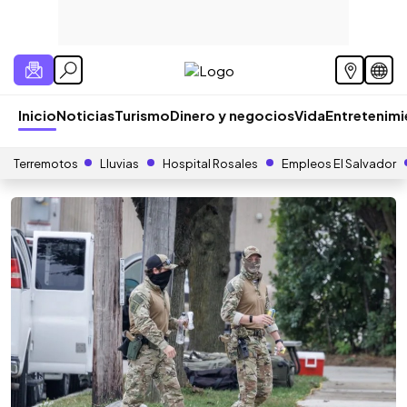
Inicio
Noticias
Turismo
Dinero y negocios
Vida
Entretenim
Terremotos
Lluvias
Hospital Rosales
Empleos El Salvador