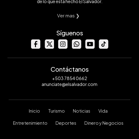
de lo que está hecho El Salvador.
Ver mas ❯
Síguenos
Contáctanos
+503 7854 0662
anunciate@elsalvador.com
Inicio
Turismo
Noticias
Vida
Entretenimiento
Deportes
Dinero y Negocios