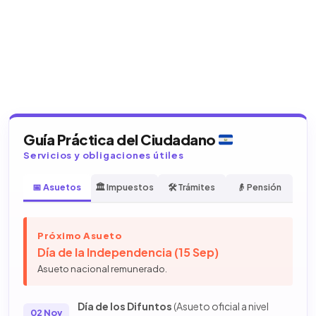
Guía Práctica del Ciudadano
Servicios y obligaciones útiles
📅 Asuetos
🏛️ Impuestos
🛠️ Trámites
👴 Pensión
Próximo Asueto
Día de la Independencia (15 Sep)
Asueto nacional remunerado.
Día de los Difuntos
(Asueto oficial a nivel
02 Nov