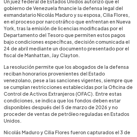
Estados Unidos permitió que el gobierno de
Escuchar artículo
Un juez federal de Estados Unidos autorizó que el
Venezuela financie la defensa legal de Nicolás
gobierno de Venezuela financie la defensa legal del
Maduro y Cilia Flores en el juicio por narcotráfico
exmandatario Nicolás Maduro y su esposa, Cilia Flores,
en Nueva York, tras la modificación de licencias del
en el proceso por narcotráfico que enfrentan en Nueva
Departamento del Tesoro que habilitan pagos
York, tras la emisión de licencias modificadas por el
bajo condiciones específicas, lo que elimina un
Departamento del Tesoro que permiten estos pagos
obstáculo clave en el proceso judicial y permite
bajo condiciones específicas, decisión comunicada el
que el caso continúe en la corte federal.
24 de abril mediante un documento presentado por el
fiscal de Manhattan, Jay Clayton.
La resolución permite que los abogados de la defensa
reciban honorarios provenientes del Estado
venezolano, pese a las sanciones vigentes, siempre que
se cumplan restricciones establecidas por la Oficina de
Control de Activos Extranjeros (OFAC). Entre estas
condiciones, se indica que los fondos deben estar
disponibles después del 5 de marzo de 2026 y no
proceder de ventas de petróleo reguladas en Estados
Unidos.
Nicolás Maduro y Cilia Flores fueron capturados el 3 de