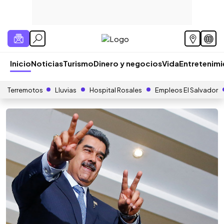
Inicio
Noticias
Turismo
Dinero y negocios
Vida
Entretenim
Terremotos
Lluvias
Hospital Rosales
Empleos El Salvador