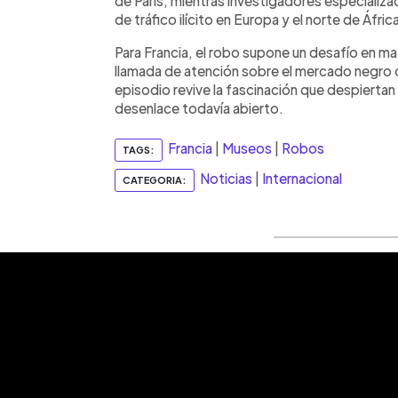
de París, mientras investigadores especializa
de tráfico ilícito en Europa y el norte de Áfric
Para Francia, el robo supone un desafío en ma
llamada de atención sobre el mercado negro de
episodio revive la fascinación que despierta
desenlace todavía abierto.
Francia
|
Museos
|
Robos
TAGS:
Noticias
|
Internacional
CATEGORIA: