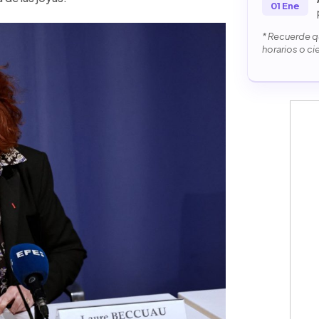
01 Ene
* Recuerde qu
horarios o ci