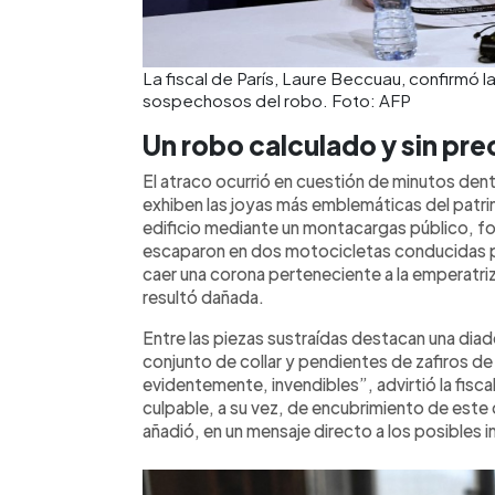
La fiscal de París, Laure Beccuau, confirmó 
sospechosos del robo. Foto: AFP
Un robo calculado y sin pr
El atraco ocurrió en cuestión de minutos dent
exhiben las joyas más emblemáticas del patri
edificio mediante un montacargas público, forz
escaparon en dos motocicletas conducidas po
caer una corona perteneciente a la emperatri
resultó dañada.
Entre las piezas sustraídas destacan una diad
conjunto de collar y pendientes de zafiros de 
evidentemente, invendibles”, advirtió la fisca
culpable, a su vez, de encubrimiento de este 
añadió, en un mensaje directo a los posibles 