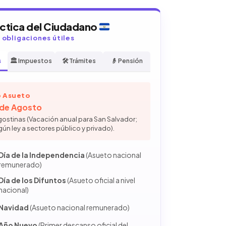
áctica del Ciudadano
y obligaciones útiles
s
🏛️ Impuestos
🛠️ Trámites
👴 Pensión
 Asueto
6 de Agosto
gostinas (Vacación anual para San Salvador;
gún ley a sectores público y privado).
Día de la Independencia
(Asueto nacional
remunerado)
Día de los Difuntos
(Asueto oficial a nivel
nacional)
Navidad
(Asueto nacional remunerado)
Año Nuevo
(Primer descanso oficial del