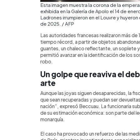
Esta imagen muestra la corona de la emperat
exhibida en la Galería de Apolo el 14 de ener
Ladrones irrumpieron en el Louvre y huyeron 
de 2025. / AFP
Las autoridades francesas realizaron más de 1
tiempo récord, a partir de objetos abandonad
guantes, un chaleco reflectante, un soplete y
permitió avanzar en la identificación de los s
robo.
Un golpe que reaviva el deb
arte
Aunque las joyas siguen desaparecidas, la fi
que sean recuperadas y puedan ser devueltas 
nación”, expresó Beccuau. La funcionaria subra
de su estimación económica: son parte del le
monarquía.
El caso ha provocado un refuerzo de las medi