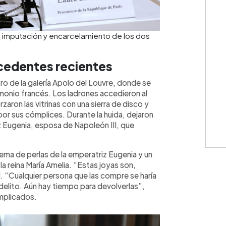
la imputación y encarcelamiento de los dos
ecedentes recientes
ro de la galería Apolo del Louvre, donde se
monio francés. Los ladrones accedieron al
aron las vitrinas con una sierra de disco y
r sus cómplices. Durante la huida, dejaron
z Eugenia, esposa de Napoleón III, que
ema de perlas de la emperatriz Eugenia y un
la reina María Amelia. “Estas joyas son,
l. “Cualquier persona que las compre se haría
delito. Aún hay tiempo para devolverlas”,
implicados.