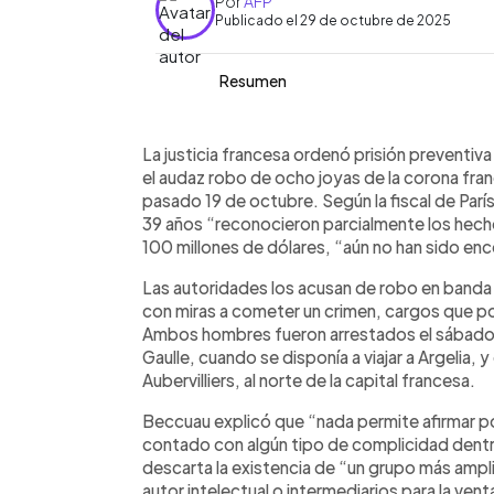
Por
AFP
Publicado el 29 de octubre de 2025
Resumen
Resumen del artículo:
0:00
Facebook
Twitter
►
Dos hombres fueron imputados y enca
Escuchar artículo
La justicia francesa ordenó prisión preventi
espectacular robo de ocho joyas de l
el audaz robo de ocho joyas de la corona fran
Louvre, valoradas en más de 100 mill
pasado 19 de octubre. Según la fiscal de Par
de 34 y 39 años, reconocieron parcial
39 años “reconocieron parcialmente los hecho
aún no han sido recuperadas. La fisca
100 millones de dólares, “aún no han sido en
no hay pruebas de complicidad intern
Las autoridades los acusan de robo en banda 
grupo más amplio. El robo, ejecutad
con miras a cometer un crimen, cargos que pod
y herramientas eléctricas, ha reaviva
Ambos hombres fueron arrestados el sábado: 
patrimonio cultural en Francia.
Gaulle, cuando se disponía a viajar a Argelia, y
Aubervilliers, al norte de la capital francesa.
Beccuau explicó que “nada permite afirmar p
contado con algún tipo de complicidad dent
descarta la existencia de “un grupo más ampli
autor intelectual o intermediarios para la vent