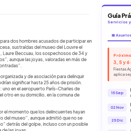
Guía Pr
Servicios 
📅 Asueto
WhatsApp
Copiar link
rcelados en Francia por el
va para dos hombres acusados de participar en
a corona francesa en el museo del
cesa, sustraídas del museo del Louvre el
ones de dólares. Los sospechosos,
ís, Laure Beccuau, los sospechosos de 34 y
Próximo
mente los hechos, aunque las piezas
s”, aunque las joyas, valoradas en más de
3, 5 y 
l de París, Laure Beccuau, señaló que
contradas”.
Fiestas A
a en el museo, pero no se descarta un
aplica se
organizada y de asociación para delinquir
o en minutos mediante un montacargas
rían significar hasta 25 años de prisión.
do el debate sobre la seguridad del
uno en el aeropuerto París-Charles de
15 Sep
 el otro en su domicilio, en la comuna de
02 Nov
or el momento que los delincuentes hayan
ro del museo”, aunque admitió que no se
25 Dic
o” detrás del golpe, incluso con un posible
a de las joyas.