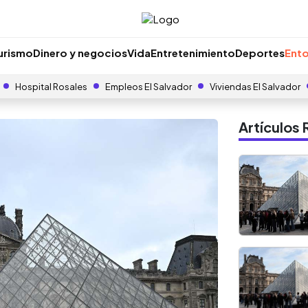
urismo
Dinero y negocios
Vida
Entretenimiento
Deportes
Ento
Hospital Rosales
Empleos El Salvador
Viviendas El Salvador
Artículo