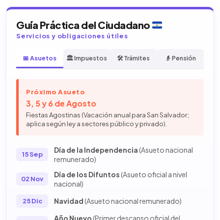
Guía Práctica del Ciudadano
Servicios y obligaciones útiles
📅 Asuetos
🏛️ Impuestos
🛠️ Trámites
👴 Pensión
Próximo Asueto
3, 5 y 6 de Agosto
Fiestas Agostinas (Vacación anual para San Salvador;
aplica según ley a sectores público y privado).
Día de la Independencia
(Asueto nacional
15 Sep
remunerado)
Día de los Difuntos
(Asueto oficial a nivel
02 Nov
nacional)
Navidad
(Asueto nacional remunerado)
25 Dic
Año Nuevo
(Primer descanso oficial del