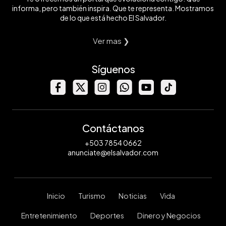
informa, pero también inspira. Que te representa. Mostramos
de lo que está hecho El Salvador.
Ver mas ❯
Síguenos
Contáctanos
+503 7854 0662
anunciate@elsalvador.com
Inicio
Turismo
Noticias
Vida
Entretenimiento
Deportes
Dinero y Negocios