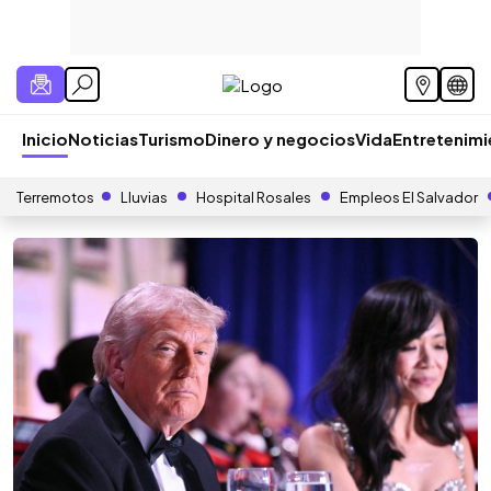
Inicio
Noticias
Turismo
Dinero y negocios
Vida
Entretenim
Terremotos
Lluvias
Hospital Rosales
Empleos El Salvador