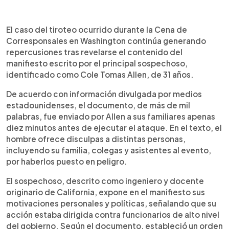
Resumen del artículo:
0:00
►
El manifiesto del sospechoso del tiroteo en
Escuchar artículo
El caso del tiroteo ocurrido durante la Cena de
Washington, Cole Tomas Allen, revela detalles
Corresponsales en Washington continúa generando
sobre sus motivaciones, planificación y objetivos.
repercusiones tras revelarse el contenido del
El documento, enviado minutos antes del ataque,
manifiesto escrito por el principal sospechoso,
incluye disculpas a familiares y personas
identificado como Cole Tomas Allen, de 31 años.
afectadas, así como críticas al gobierno y
reflexiones personales. También describe cómo
De acuerdo con información divulgada por medios
logró ingresar con armas sin ser detectado, lo que
estadounidenses, el documento, de más de mil
ha generado preocupación sobre fallas en la
palabras, fue enviado por Allen a sus familiares apenas
seguridad del evento. Las autoridades analizan el
diez minutos antes de ejecutar el ataque. En el texto, el
contenido como parte de la investigación para
hombre ofrece disculpas a distintas personas,
determinar el trasfondo del ataque. Allen
incluyendo su familia, colegas y asistentes al evento,
permanece bajo custodia y enfrentará cargos,
por haberlos puesto en peligro.
mientras el caso sigue generando debate sobre
seguridad y prevención en eventos oficiales.
El sospechoso, descrito como ingeniero y docente
originario de California, expone en el manifiesto sus
motivaciones personales y políticas, señalando que su
acción estaba dirigida contra funcionarios de alto nivel
del gobierno. Según el documento, estableció un orden