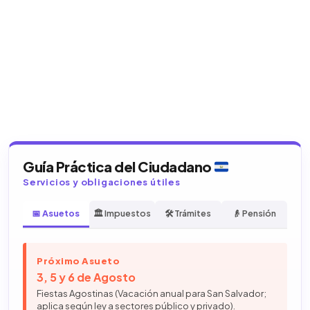
Guía Práctica del Ciudadano
Servicios y obligaciones útiles
📅 Asuetos
🏛️ Impuestos
🛠️ Trámites
👴 Pensión
Próximo Asueto
3, 5 y 6 de Agosto
Fiestas Agostinas (Vacación anual para San Salvador;
aplica según ley a sectores público y privado).