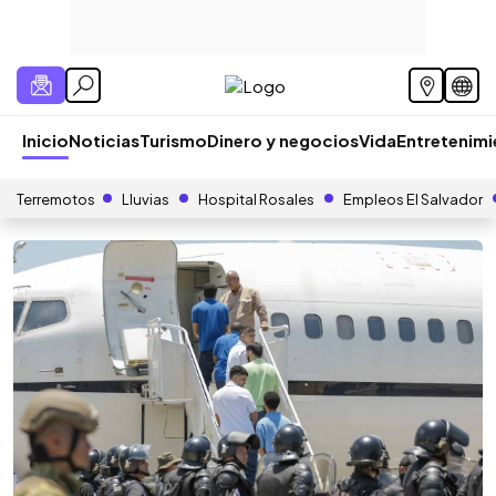
Inicio
Noticias
Turismo
Dinero y negocios
Vida
Entretenim
Terremotos
Lluvias
Hospital Rosales
Empleos El Salvador