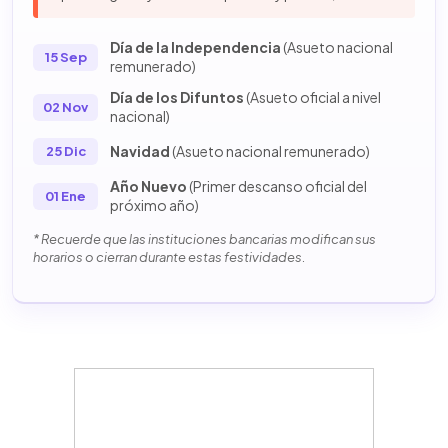
Día de la Independencia
(Asueto nacional
15 Sep
remunerado)
Día de los Difuntos
(Asueto oficial a nivel
02 Nov
nacional)
Navidad
(Asueto nacional remunerado)
25 Dic
Año Nuevo
(Primer descanso oficial del
01 Ene
próximo año)
* Recuerde que las instituciones bancarias modifican sus
horarios o cierran durante estas festividades.