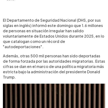
Resumen del artículo:
0:00
►
El Departamento de Seguridad Nacional (DHS) de
Escuchar artículo
El Departamento de Seguridad Nacional (DHS, por sus
EE.UU. informó que 1.6 millones de personas en
siglas en inglés) informó este domingo que 1.6 millones
situación irregular se han autodeportado en 2025,
de personas en situación irregular han salido
registrándose voluntariamente a cambio de
voluntariamente de Estados Unidos durante 2025, en lo
$1,000 y un pasaje de avión. Además, 500,000
que catalogan como un récord de
migrantes han sido deportados por ICE y la
"autodeportaciones".
Patrulla Fronteriza. El programa ha sido promovido
mediante una campaña nacional, en medio de
Además, otras 500 mil personas han sido deportadas
críticas por separar familias y operar bajo presión.
de forma forzada por las autoridades migratorias. Estas
Organizaciones defensoras de migrantes y
cifras se dan en el marco de una política migratoria más
gobiernos latinoamericanos alertan sobre los
estricta bajo la administración del presidente Donald
riesgos. Se recomienda a salvadoreños en EE.UU.
Trump.
buscar asesoría legal antes de tomar decisiones,
especialmente si pueden optar a TPS, asilo u
otras protecciones legales.