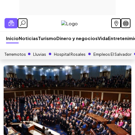
Inicio
Noticias
Turismo
Dinero y negocios
Vida
Entretenim
Terremotos
Lluvias
Hospital Rosales
Empleos El Salvador