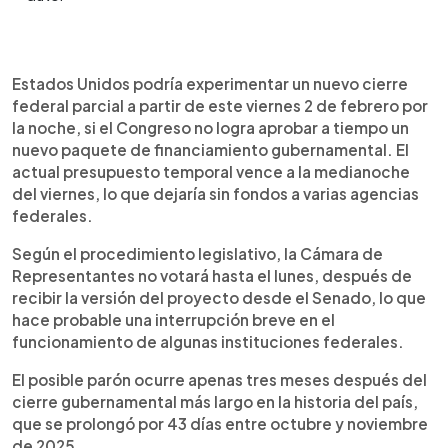
Resumen del artículo:
0:00
►
Estados Unidos enfrenta un posible cierre federal
Escuchar artículo
Estados Unidos podría experimentar un nuevo cierre
parcial este fin de semana, ya que la actual
federal parcial a partir de este viernes 2 de febrero por
financiación gubernamental expira la medianoche
la noche, si el Congreso no logra aprobar a tiempo un
del viernes 2 de febrero. Aunque el Senado y la
nuevo paquete de financiamiento gubernamental. El
Casa Blanca alcanzaron un acuerdo preliminar
actual presupuesto temporal vence a la medianoche
para extender por dos semanas el presupuesto
del viernes, lo que dejaría sin fondos a varias agencias
del Departamento de Seguridad Nacional, la
federales.
votación final en la Cámara de Representantes no
ocurrirá hasta el lunes, lo que haría inevitable una
Según el procedimiento legislativo, la Cámara de
breve interrupción. El senador Lindsey Graham
Representantes no votará hasta el lunes, después de
calificó el acuerdo como “malo”, lo que genera
recibir la versión del proyecto desde el Senado, lo que
dudas sobre su aprobación. Sería el segundo
hace probable una interrupción breve en el
cierre en menos de un año, tras el de octubre-
funcionamiento de algunas instituciones federales.
noviembre de 2025.
El posible parón ocurre apenas tres meses después del
cierre gubernamental más largo en la historia del país,
que se prolongó por 43 días entre octubre y noviembre
de 2025.