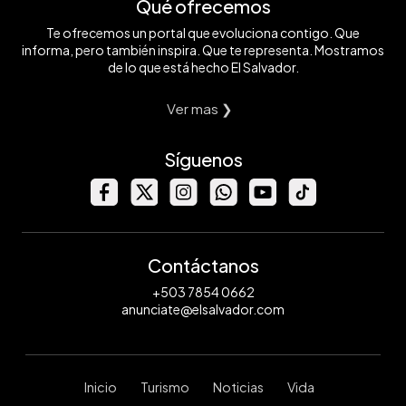
Qué ofrecemos
Te ofrecemos un portal que evoluciona contigo. Que
informa, pero también inspira. Que te representa. Mostramos
de lo que está hecho El Salvador.
Ver mas ❯
Síguenos
Contáctanos
+503 7854 0662
anunciate@elsalvador.com
Inicio
Turismo
Noticias
Vida