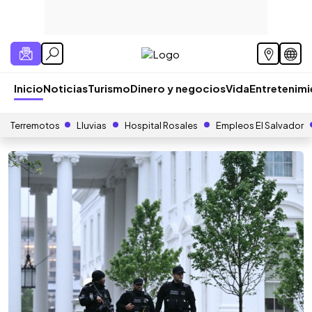
Inicio
Noticias
Turismo
Dinero y negocios
Vida
Entretenim
Terremotos
Lluvias
Hospital Rosales
Empleos El Salvador