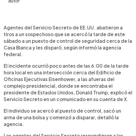
Resumen del artículo:
0:00
►
Un hombre armado murió tras ser abatido por
Escuchar artículo
Agentes del Servicio Secreto de EE.UU. abatieron a
agentes del Servicio Secreto luego de disparar
tiros a un sospechoso que se acercó la tarde de este
contra un puesto de seguridad cercano a la Casa
sábado a un puesto de control de seguridad cerca de la
Blanca. El ataque ocurrió la tarde del sábado,
Casa Blanca y les disparó, según informó la agencia
dejando a un civil herido de gravedad. El
federal.
sospechoso sacó un arma de una bolsa y abrió
fuego, lo que provocó la rápida respuesta de los
El incidente ocurrió poco antes de las 6:00 de la tarde
agentes. El incidente generó momentos de
hora local en una intersección cerca del Edificio de
pánico entre periodistas y obligó a reforzar la
Oficinas Ejecutivas Eisenhower, a las afueras del
seguridad en el complejo presidencial. El FBI
complejo presidencial, donde se encontraba el
investiga el hecho, mientras las calles cercanas
presidente de Estados Unidos, Donald Trump, explicó el
permanecen cerradas tras este nuevo episodio
Servicio Secreto en un comunicado en su cuenta de X.
de violencia en Washington.
El individuo se acercó al puesto de control, sacó un
arma de una bolsa y comenzó a disparar, detalló la
agencia.
Los agentes del Servicio Secreto respondieron a los