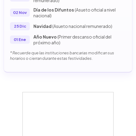
remunerado)
Día de los Difuntos
(Asueto oficial a nivel
02 Nov
nacional)
Navidad
(Asueto nacional remunerado)
25 Dic
Año Nuevo
(Primer descanso oficial del
01 Ene
próximo año)
* Recuerde que las instituciones bancarias modifican sus
horarios o cierran durante estas festividades.