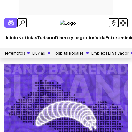
Inicio
Noticias
Turismo
Dinero y negocios
Vida
Entretenim
Terremotos
Lluvias
Hospital Rosales
Empleos El Salvador