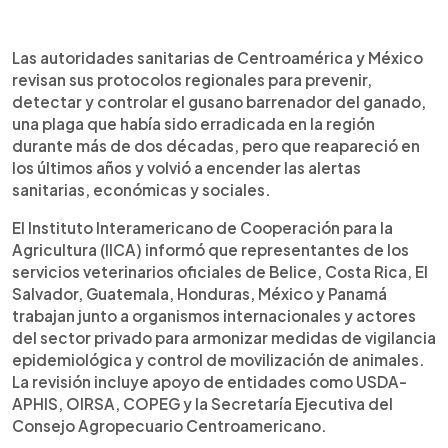
Resumen del artículo:
0:00
►
Centroamérica y México revisan protocolos
Escuchar artículo
Las autoridades sanitarias de Centroamérica y México
regionales para prevenir y controlar el gusano
revisan sus protocolos regionales para prevenir,
barrenador, una plaga causada por larvas de la
detectar y controlar el gusano barrenador del ganado,
mosca Cochliomyia hominivorax. Este parásito
una plaga que había sido erradicada en la región
deposita huevos en heridas abiertas de animales
durante más de dos décadas, pero que reapareció en
de sangre caliente y también puede afectar a
los últimos años y volvió a encender las alertas
personas. La reaparición de la enfermedad, tras
sanitarias, económicas y sociales.
años de erradicación, ha generado preocupación
sanitaria y económica por su impacto en el
El Instituto Interamericano de Cooperación para la
ganado y la producción rural. Autoridades
Agricultura (IICA) informó que representantes de los
veterinarias de Belice, Costa Rica, El Salvador,
servicios veterinarios oficiales de Belice, Costa Rica, El
Guatemala, Honduras, México y Panamá buscan
Salvador, Guatemala, Honduras, México y Panamá
fortalecer la vigilancia epidemiológica, mejorar la
trabajan junto a organismos internacionales y actores
notificación de casos y coordinar la movilización
del sector privado para armonizar medidas de vigilancia
segura de animales.
epidemiológica y control de movilización de animales.
La revisión incluye apoyo de entidades como USDA-
APHIS, OIRSA, COPEG y la Secretaría Ejecutiva del
Consejo Agropecuario Centroamericano.