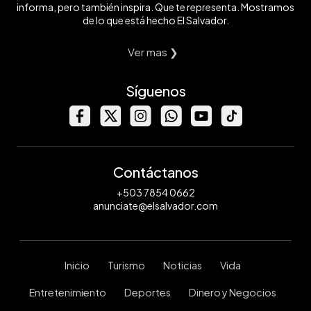
informa, pero también inspira. Que te representa. Mostramos
de lo que está hecho El Salvador.
Ver mas ❯
Síguenos
Contáctanos
+503 7854 0662
anunciate@elsalvador.com
Inicio
Turismo
Noticias
Vida
Entretenimiento
Deportes
Dinero y Negocios