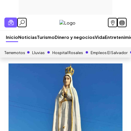
Inicio
Noticias
Turismo
Dinero y negocios
Vida
Entretenim
Terremotos
Lluvias
Hospital Rosales
Empleos El Salvador