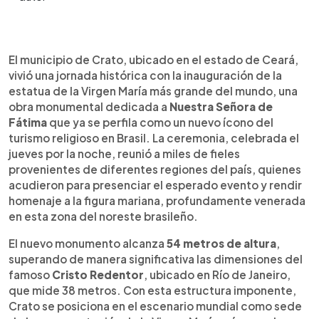
Resumen del artículo:
0:00
►
La ciudad de Crato, en el estado brasileño de
Escuchar artículo
El municipio de Crato, ubicado en el estado de Ceará,
Ceará, inauguró la estatua de la Virgen María más
vivió una jornada histórica con la inauguración de la
grande del mundo, dedicada a Nuestra Señora de
estatua de la Virgen María más grande del mundo, una
Fátima. El monumento mide 54 metros, superando
obra monumental dedicada a
Nuestra Señora de
al Cristo Redentor de Río de Janeiro. Miles de
Fátima
que ya se perfila como un nuevo ícono del
devotos asistieron a la ceremonia, que incluyó una
turismo religioso en Brasil. La ceremonia, celebrada el
misa especial y presentaciones musicales de
jueves por la noche, reunió a miles de fieles
artistas religiosos. La obra busca fortalecer el
provenientes de diferentes regiones del país, quienes
turismo religioso en la región del Cariri y
acudieron para presenciar el esperado evento y rendir
convertirse en un nuevo símbolo espiritual para
homenaje a la figura mariana, profundamente venerada
Brasil. Autoridades locales esperan que el
en esta zona del noreste brasileño.
monumento impulse la economía y consolide a
Crato como un destino de peregrinación.
El nuevo monumento alcanza
54 metros de altura
,
superando de manera significativa las dimensiones del
famoso
Cristo Redentor
, ubicado en Río de Janeiro,
que mide 38 metros. Con esta estructura imponente,
Crato se posiciona en el escenario mundial como sede