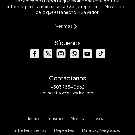
Te ofrecemos un portal que evoluciona contigo. Que
informa, pero también inspira. Que te representa. Mostramos
de lo que está hecho El Salvador.
Ver mas ❯
Síguenos
Contáctanos
+503 7854 0662
anunciate@elsalvador.com
Inicio
Turismo
Noticias
Vida
Entretenimiento
Deportes
Dinero y Negocios