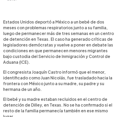
Resumen del artículo:
0:00
►
Estados Unidos deportó a México a un bebé de
Escuchar artículo
Estados Unidos deportó a México a un bebé de dos
dos meses diagnosticado con bronquitis junto a
meses con problemas respiratorios junto a su familia,
su familia, tras permanecer más de tres semanas
luego de permanecer más de tres semanas en un centro
en el centro de detención de Dilley, Texas. El
de detención en Texas. El caso ha generado críticas de
menor, identificado como Juan Nicolás, había sido
legisladores demócratas y vuelve a poner en debate las
trasladado a un hospital local por problemas
condiciones en que permanecen menores migrantes
respiratorios y vómitos, según relató su madre al
bajo custodia del Servicio de Inmigración y Control de
congresista Joaquín Castro, quien criticó la
Aduana (ICE).
medida. En el centro permanecen más de 1,400
personas, incluidos unos 400 menores, según
El congresista Joaquín Castro informó que el menor,
abogados. Datos del Deportation Data Project
identificado como Juan Nicolás, fue trasladado hacia la
reflejan un aumento en la detención de niños
frontera con México junto a su madre, su padre y su
migrantes durante el actual mandato presidencial.
hermana de un año.
El bebé y su madre estaban recluidos en el centro de
detención de Dilley, en Texas. No se ha confirmado si el
resto de la familia permanecía también en ese mismo
lugar.