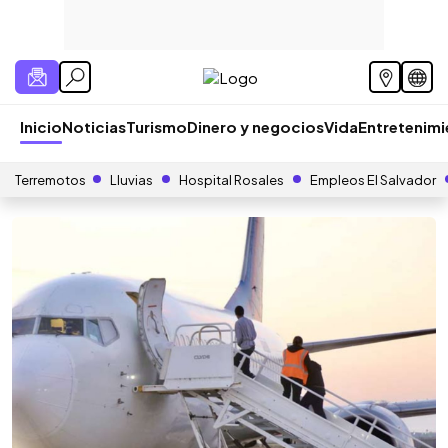
Inicio
Noticias
Turismo
Dinero y negocios
Vida
Entretenim
Terremotos
Lluvias
Hospital Rosales
Empleos El Salvador