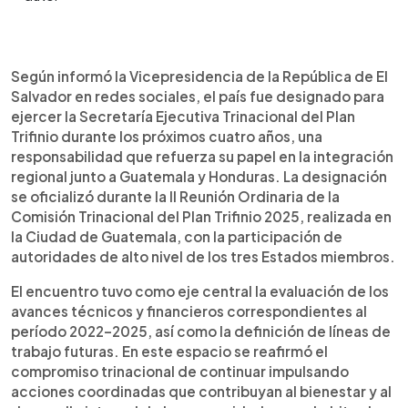
Resumen del artículo:
0:00
►
Según la Vicepresidencia de la República de El
Escuchar artículo
Según informó la Vicepresidencia de la República de El
Salvador, el país fue designado para asumir la
Salvador en redes sociales, el país fue designado para
Secretaría Ejecutiva Trinacional del Plan Trifinio por
ejercer la Secretaría Ejecutiva Trinacional del Plan
un período de cuatro años, tras la II Reunión
Trifinio durante los próximos cuatro años, una
Ordinaria de la Comisión Trinacional 2025,
responsabilidad que refuerza su papel en la integración
realizada en Guatemala. La decisión se enmarca
regional junto a Guatemala y Honduras. La designación
en los principios de rotación y corresponsabilidad
se oficializó durante la II Reunión Ordinaria de la
entre El Salvador, Guatemala y Honduras. El cargo
Comisión Trinacional del Plan Trifinio 2025, realizada en
será ejercido por el licenciado Jorge Urbina, con el
la Ciudad de Guatemala, con la participación de
objetivo de dar continuidad a los procesos
autoridades de alto nivel de los tres Estados miembros.
estratégicos, fortalecer la cooperación regional y
consolidar iniciativas orientadas al desarrollo
El encuentro tuvo como eje central la evaluación de los
sostenible, la gestión ambiental y la mejora de las
avances técnicos y financieros correspondientes al
condiciones de vida en la Región Trifinio.
período 2022–2025, así como la definición de líneas de
trabajo futuras. En este espacio se reafirmó el
compromiso trinacional de continuar impulsando
acciones coordinadas que contribuyan al bienestar y al