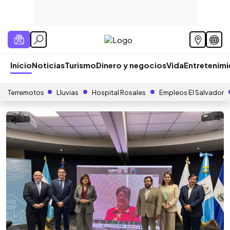
Inicio
Noticias
Turismo
Dinero y negocios
Vida
Entretenim
Terremotos
Lluvias
Hospital Rosales
Empleos El Salvador