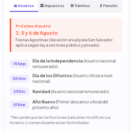
📅 Asuetos
🏛️ Impuestos
🛠️ Trámites
👴 Pensión
Próximo Asueto
3, 5 y 6 de Agosto
Fiestas Agostinas (Vacación anual para San Salvador;
aplica según ley a sectores público y privado).
Día de la Independencia
(Asueto nacional
15 Sep
remunerado)
Día de los Difuntos
(Asueto oficial a nivel
02 Nov
nacional)
Navidad
(Asueto nacional remunerado)
25 Dic
Año Nuevo
(Primer descanso oficial del
01 Ene
próximo año)
* Recuerde que las instituciones bancarias modifican sus
horarios o cierran durante estas festividades.