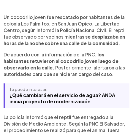
Resumen del artículo:
0:00
►
Habitantes de la colonia Los Palmitos, en San Juan
Escuchar artículo
Un cocodrilo joven fue rescatado por habitantes de la
Opico, La Libertad Centro, retuvieron a un
colonia Los Palmitos, en San Juan Opico, La Libertad
cocodrilo joven que fue visto durante la noche
Centro, según informó la Policía Nacional Civil. El reptil
mientras se desplazaba por una calle de la
fue observado por vecinos mientras
se desplazaba en
comunidad. Según la Policía Nacional Civil, los
horas de la noche sobre una calle de la comunidad
.
vecinos alertaron a las autoridades y el reptil fue
entregado a la División de Medio Ambiente para
De acuerdo con la información de la PNC,
los
su evaluación y posterior liberación en un hábitat
habitantes retuvieron al cocodrilo joven luego de
adecuado. La institución no informó sobre el
observarlo en la calle
. Posteriormente, alertaron a las
estado del animal. El MARN recomienda guardar
autoridades para que se hicieran cargo del caso.
distancia ante cocodrilos y caimanes, no
alimentarlos y evitar acercarse a los sitios donde
Te puede interesar:
permanecen estas especies. PNC reafirmó su
¿Qué cambiará en el servicio de agua? ANDA
compromiso institucional.
inicia proyecto de modernización
La policía informó que el reptil fue entregado a la
División de Medio Ambiente. Según la PNC El Salvador,
el procedimiento se realizó para que el animal fuera