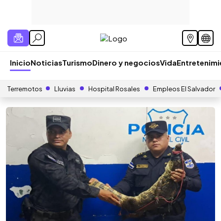
Inicio
Noticias
Turismo
Dinero y negocios
Vida
Entretenim
Terremotos
Lluvias
Hospital Rosales
Empleos El Salvador