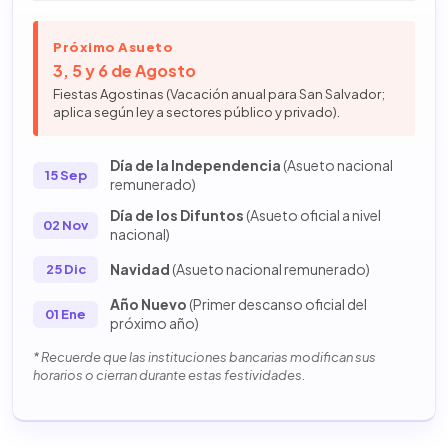
Próximo Asueto
3, 5 y 6 de Agosto
Fiestas Agostinas (Vacación anual para San Salvador;
aplica según ley a sectores público y privado).
Día de la Independencia
(Asueto nacional
15 Sep
remunerado)
Día de los Difuntos
(Asueto oficial a nivel
02 Nov
nacional)
Navidad
(Asueto nacional remunerado)
25 Dic
Año Nuevo
(Primer descanso oficial del
01 Ene
próximo año)
* Recuerde que las instituciones bancarias modifican sus
horarios o cierran durante estas festividades.