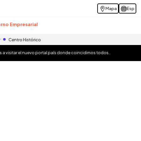
Mapa
Esp
rno Empresarial
r
Centro Histórico
os a visitar el nuevo portal país donde coincidimos todos.