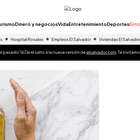
urismo
Dinero y negocios
Vida
Entretenimiento
Deportes
Ento
as
Hospital Rosales
Empleos El Salvador
Viviendas El Salvado
 pasado! 🚀 Da el salto a la nueva versión de
elsalvador.com
. Te invitam