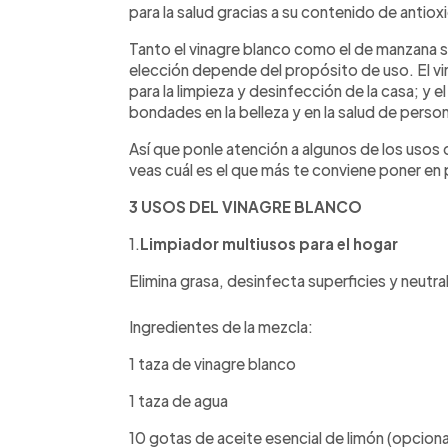
para la salud gracias a su contenido de antio
Tanto el vinagre blanco como el de manzana so
elección depende del propósito de uso. El v
para la limpieza y desinfección de la casa; y 
bondades en la belleza y en la salud de pers
Así que ponle atención a algunos de los usos
veas cuál es el que más te conviene poner en 
3 USOS DEL VINAGRE BLANCO
1.
Limpiador multiusos para el hogar
Elimina grasa, desinfecta superficies y neutral
Ingredientes de la mezcla:
1 taza de vinagre blanco
1 taza de agua
10 gotas de aceite esencial de limón (opciona