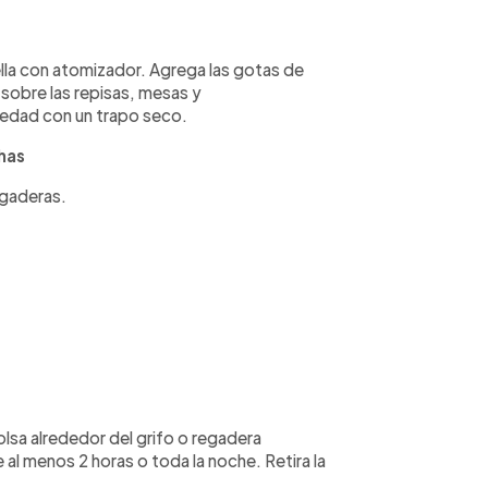
ella con atomizador. Agrega las gotas de
 sobre las repisas, mesas y
edad con un trapo seco.
has
egaderas.
olsa alrededor del grifo o regadera
e al menos 2 horas o toda la noche. Retira la