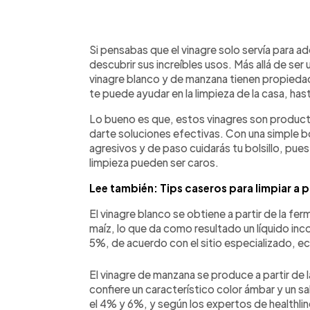
0:00
Facebook
Twitter
►
Escuchar artículo
Si pensabas que el vinagre solo servía para a
descubrir sus increíbles usos. Más allá de ser 
vinagre blanco y de manzana tienen propieda
te puede ayudar en la limpieza de la casa, hasta
Lo bueno es que, estos vinagres son product
darte soluciones efectivas. Con una simple b
agresivos y de paso cuidarás tu bolsillo, pu
limpieza pueden ser caros.
Lee también: Tips caseros para limpiar a 
El vinagre blanco se obtiene a partir de la fe
maíz, lo que da como resultado un líquido in
5%, de acuerdo con el sitio especializado, 
El vinagre de manzana se produce a partir de 
confiere un característico color ámbar y un s
el 4% y 6%, y según los expertos de healthli