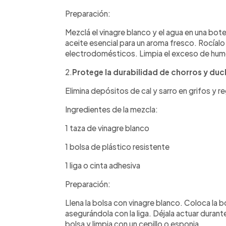
Preparación:
Mezclá el vinagre blanco y el agua en una bot
aceite esencial para un aroma fresco. Rocíalo
electrodomésticos. Limpia el exceso de hum
2.
Protege la durabilidad de chorros y duc
Elimina depósitos de cal y sarro en grifos y r
Ingredientes de la mezcla:
1 taza de vinagre blanco
1 bolsa de plástico resistente
1 liga o cinta adhesiva
Preparación:
Llena la bolsa con vinagre blanco. Coloca la b
asegurándola con la liga. Déjala actuar durant
bolsa y limpia con un cepillo o esponja.