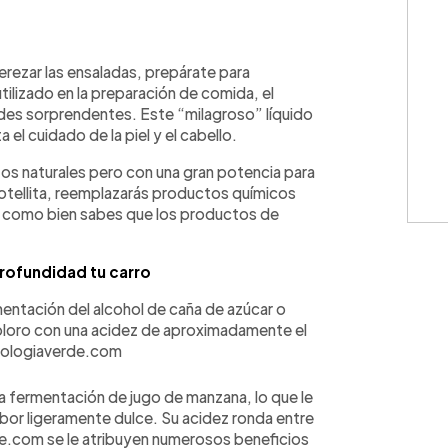
WhatsApp
Copiar link
derezar las ensaladas, prepárate para
utilizado en la preparación de comida, el
des sorprendentes. Este “milagroso” líquido
 el cuidado de la piel y el cabello.
os naturales pero con una gran potencia para
otellita, reemplazarás productos químicos
es como bien sabes que los productos de
profundidad tu carro
rmentación del alcohol de caña de azúcar o
coloro con una acidez de aproximadamente el
ecologiaverde.com
la fermentación de jugo de manzana, lo que le
abor ligeramente dulce. Su acidez ronda entre
ne.com se le atribuyen numerosos beneficios