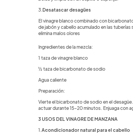
3.
Desatascar desagües
El vinagre blanco combinado con bicarbonato 
de jabón y cabello acumulado en las tubería
elimina malos olores
Ingredientes de la mezcla:
1 taza de vinagre blanco
½ taza de bicarbonato de sodio
Agua caliente
Preparación:
Vierte el bicarbonato de sodio en el desagüe
actuar durante 15-20 minutos. Enjuaga con agu
3 USOS DEL VINAGRE DE MANZANA
1.
Acondicionador natural para el cabello