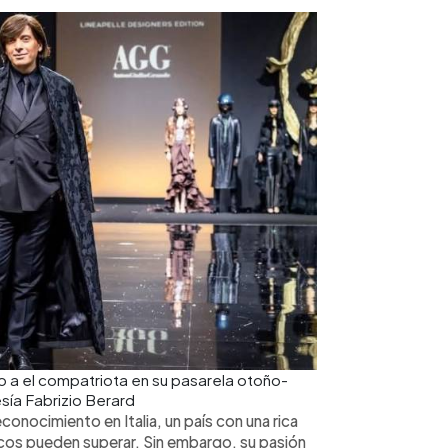
to a el compatriota en su pasarela otoño-
esía Fabrizio Berard
conocimiento en Italia, un país con una rica
ocos pueden superar. Sin embargo, su pasión