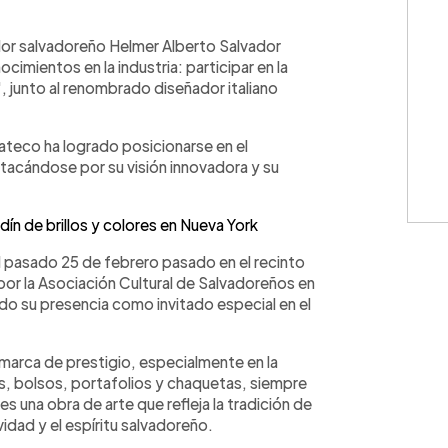
WhatsApp
Copiar link
ador salvadoreño Helmer Alberto Salvador
imientos en la industria: participar en la
 junto al renombrado diseñador italiano
lateco ha logrado posicionarse en el
acándose por su visión innovadora y su
rdín de brillos y colores en Nueva York
l pasado 25 de febrero pasado en el recinto
por la Asociación Cultural de Salvadoreños en
ndo su presencia como invitado especial en el
marca de prestigio, especialmente en la
es, bolsos, portafolios y chaquetas, siempre
es una obra de arte que refleja la tradición de
ividad y el espíritu salvadoreño.