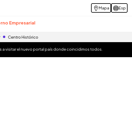
Mapa
Esp
rno Empresarial
r
Centro Histórico
os a visitar el nuevo portal país donde coincidimos todos.