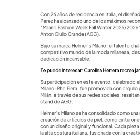
0:00
Facebook
Twitter
►
Escuchar artículo
Con 26 años de residencia en Italia, el diseñ
Pérez ha alcanzado uno de los máximos reconoc
"Milano Fashion Week Fall Winter 2025/2026",
Anton Giulio Grande (AGG).
Bajo su marca Helmer’s Milano, el talento cha
competitivo mundo de la moda milanesa, dest
dedicación incansable.
Te puede interesar: Carolina Herrera recrea ja
Su participación en este evento, celebrado e
Milano-Rho Fiera, fue promovida con orgullo 
Milán, a través de sus redes sociales, resalta
stand de AGG.
Helmer’s Milano se ha consolidado como una 
creación de artículos de piel, como cinturon
con un diseño original y funcional. Cada pieza 
la alta costura italiana, fusionada con la creat