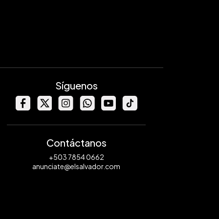
Síguenos
Contáctanos
+503 7854 0662
anunciate@elsalvador.com