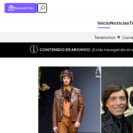
Newsletter
Inicio
Noticias
T
Terremotos
Lluvi
CONTENIDO DE ARCHIVO:
¡Estás navegando en el