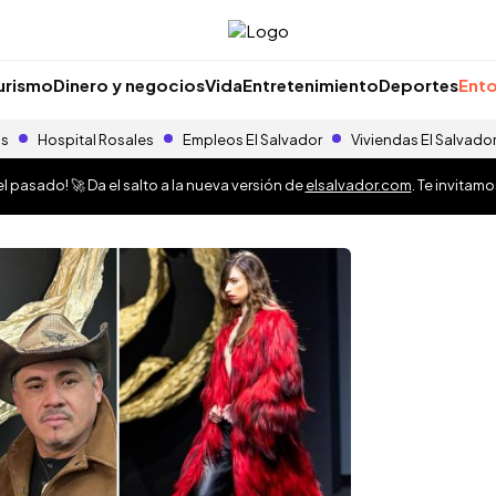
urismo
Dinero y negocios
Vida
Entretenimiento
Deportes
Ento
as
Hospital Rosales
Empleos El Salvador
Viviendas El Salvado
 pasado! 🚀 Da el salto a la nueva versión de
elsalvador.com
. Te invitam