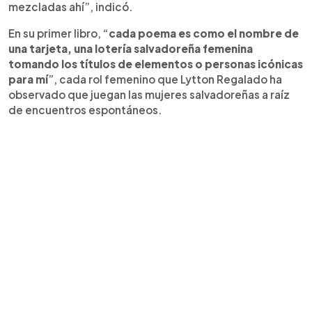
mezcladas ahí”, indicó.
En su primer libro, “
cada poema es como el nombre de
una tarjeta, una lotería salvadoreña femenina
tomando los títulos de elementos o personas icónicas
para mí
”, cada rol femenino que Lytton Regalado ha
observado que juegan las mujeres salvadoreñas a raíz
de encuentros espontáneos.