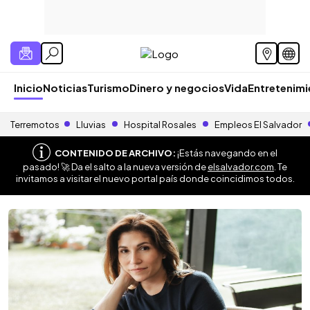
Inicio
Noticias
Turismo
Dinero y negocios
Vida
Entretenim
Terremotos
Lluvias
Hospital Rosales
Empleos El Salvador
CONTENIDO DE ARCHIVO:
¡Estás navegando en el
pasado! 🚀 Da el salto a la nueva versión de
elsalvador.com
. Te
invitamos a visitar el nuevo portal país donde coincidimos todos.