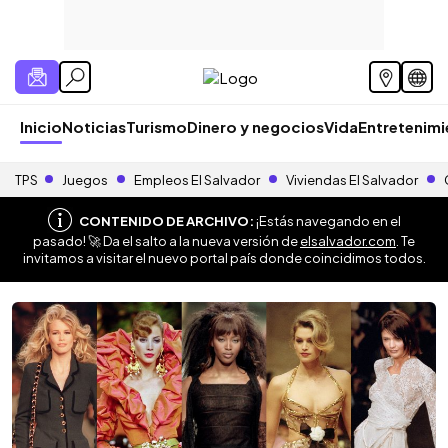
Inicio
Noticias
Turismo
Dinero y negocios
Vida
Entretenim
TPS
Juegos
Empleos El Salvador
Viviendas El Salvador
CONTENIDO DE ARCHIVO:
¡Estás navegando en el
pasado! 🚀 Da el salto a la nueva versión de
elsalvador.com
. Te
invitamos a visitar el nuevo portal país donde coincidimos todos.