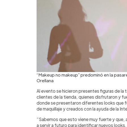
“Makeup no makeup” predominó en la pasarel
Orellana
Al evento se hicieron presentes figuras de la t
clientes de la tienda, quienes disfrutaron y 
donde se presentaron diferentes looks que fu
de maquillaje y creados con la ayuda de la Intel
“Sabemos que esto viene muy fuerte y que, al
a servir a futuro para identificar nuevos look