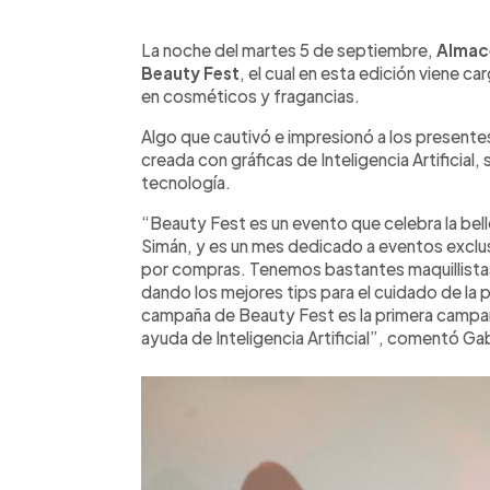
0:00
Facebook
Twitter
►
Escuchar artículo
La noche del martes 5 de septiembre,
Almace
Beauty Fest
, el cual en esta edición viene 
en cosméticos y fragancias.
Algo que cautivó e impresionó a los presentes
creada con gráficas de Inteligencia Artificial,
tecnología.
“Beauty Fest es un evento que celebra la bell
Simán, y es un mes dedicado a eventos exclus
por compras. Tenemos bastantes maquillistas 
dando los mejores tips para el cuidado de la pi
campaña de Beauty Fest es la primera campañ
ayuda de Inteligencia Artificial”, comentó Ga