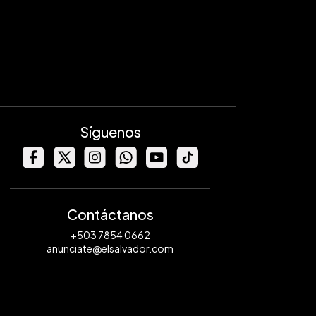
Síguenos
Contáctanos
+503 7854 0662
anunciate@elsalvador.com