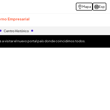
Mapa
Esp
rno Empresarial
Centro Histórico
os a visitar el nuevo portal país donde coincidimos todos.