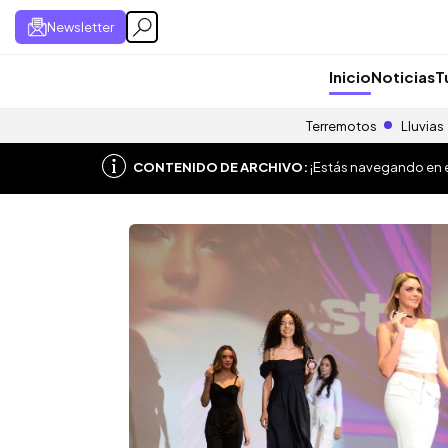
Newsletter
Inicio
Noticias
T
Terremotos
Lluvias
CONTENIDO DE ARCHIVO:
¡Estás navegando en el