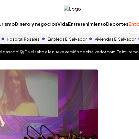
urismo
Dinero y negocios
Vida
Entretenimiento
Deportes
Ento
Hospital Rosales
Empleos El Salvador
Viviendas El Salvador
 pasado! 🚀 Da el salto a la nueva versión de
elsalvador.com
. Te invitam