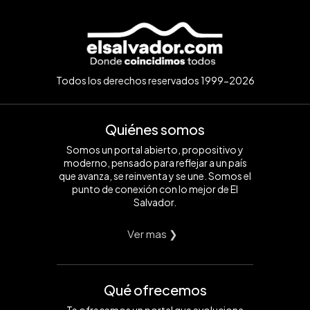
Todos los derechos reservados 1999-2026
Quiénes somos
Somos un portal abierto, propositivo y
moderno, pensado para reflejar a un país
que avanza, se reinventa y se une. Somos el
punto de conexión con lo mejor de El
Salvador.
Ver mas ❯
Qué ofrecemos
Te ofrecemos un portal que evoluciona