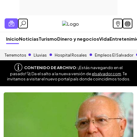
Inicio
Noticias
Turismo
Dinero y negocios
Vida
Entretenim
Terremotos
Lluvias
Hospital Rosales
Empleos El Salvador
CONTENIDO DE ARCHIVO:
¡Estás navegando en el
pasado! 🚀 Da el salto a la nueva versión de
elsalvador.com
. Te
invitamos a visitar el nuevo portal país donde coincidimos todos.