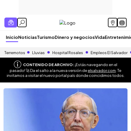
Inicio
Noticias
Turismo
Dinero y negocios
Vida
Entretenim
Terremotos
Lluvias
Hospital Rosales
Empleos El Salvador
CONTENIDO DE ARCHIVO:
¡Estás navegando en el
pasado! 🚀 Da el salto a la nueva versión de
elsalvador.com
. Te
invitamos a visitar el nuevo portal país donde coincidimos todos.