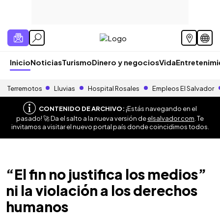
Inicio
Noticias
Turismo
Dinero y negocios
Vida
Entretenim
Terremotos
Lluvias
Hospital Rosales
Empleos El Salvador
CONTENIDO DE ARCHIVO:
¡Estás navegando en el
pasado! 🚀 Da el salto a la nueva versión de
elsalvador.com
. Te
invitamos a visitar el nuevo portal país donde coincidimos todos.
“El fin no justifica los medios”
ni la violación a los derechos
humanos