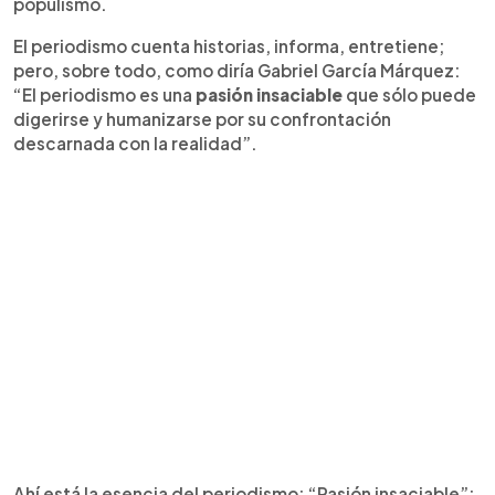
populismo.
El periodismo cuenta historias, informa, entretiene;
pero, sobre todo, como diría Gabriel García Márquez:
“El periodismo es una
pasión insaciable
que sólo puede
digerirse y humanizarse por su confrontación
descarnada con la realidad”.
Ahí está la esencia del periodismo: “Pasión insaciable”;