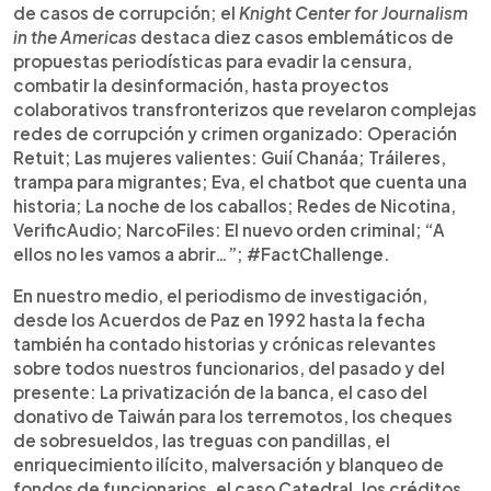
de casos de corrupción; el
Knight Center for Journalism
in the Americas
destaca diez casos emblemáticos de
propuestas periodísticas para evadir la censura,
combatir la desinformación, hasta proyectos
colaborativos transfronterizos que revelaron complejas
redes de corrupción y crimen organizado: Operación
Retuit; Las mujeres valientes: Guií Chanáa; Tráileres,
trampa para migrantes; Eva, el chatbot que cuenta una
historia; La noche de los caballos; Redes de Nicotina,
VerificAudio; NarcoFiles: El nuevo orden criminal; “A
ellos no les vamos a abrir…”; #FactChallenge.
En nuestro medio, el periodismo de investigación,
desde los Acuerdos de Paz en 1992 hasta la fecha
también ha contado historias y crónicas relevantes
sobre todos nuestros funcionarios, del pasado y del
presente: La privatización de la banca, el caso del
donativo de Taiwán para los terremotos, los cheques
de sobresueldos, las treguas con pandillas, el
enriquecimiento ilícito, malversación y blanqueo de
fondos de funcionarios, el caso Catedral, los créditos