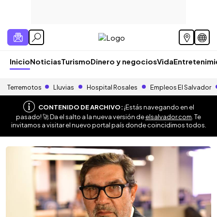
Inicio
Noticias
Turismo
Dinero y negocios
Vida
Entretenim
Terremotos
Lluvias
Hospital Rosales
Empleos El Salvador
CONTENIDO DE ARCHIVO:
¡Estás navegando en el
pasado! 🚀 Da el salto a la nueva versión de
elsalvador.com
. Te
invitamos a visitar el nuevo portal país donde coincidimos todos.