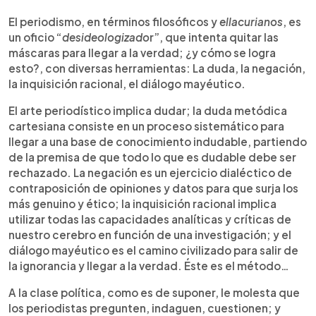
0:00
►
Escuchar artículo
El periodismo, en términos filosóficos y
ellacurianos
, es
un oficio “
desideologizado
r”, que intenta quitar las
máscaras para llegar a la verdad; ¿y cómo se logra
esto?, con diversas herramientas: La duda, la negación,
la inquisición racional, el diálogo mayéutico.
El arte periodístico implica dudar; la duda metódica
cartesiana consiste en un proceso sistemático para
llegar a una base de conocimiento indudable, partiendo
de la premisa de que todo lo que es dudable debe ser
rechazado. La negación es un ejercicio dialéctico de
contraposición de opiniones y datos para que surja los
más genuino y ético; la inquisición racional implica
utilizar todas las capacidades analíticas y críticas de
nuestro cerebro en función de una investigación; y el
diálogo mayéutico es el camino civilizado para salir de
la ignorancia y llegar a la verdad. Éste es el método…
A la clase política, como es de suponer, le molesta que
los periodistas pregunten, indaguen, cuestionen; y