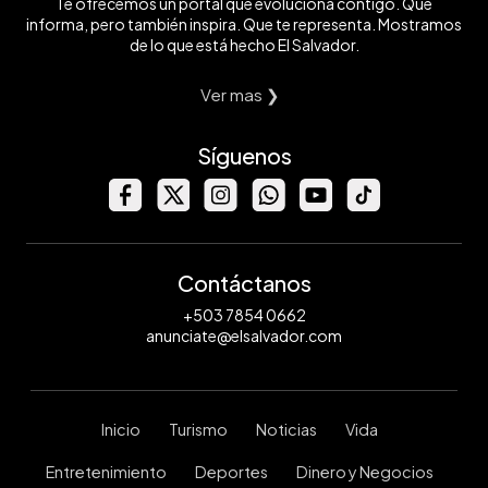
Te ofrecemos un portal que evoluciona contigo. Que
informa, pero también inspira. Que te representa. Mostramos
de lo que está hecho El Salvador.
Ver mas ❯
Síguenos
Contáctanos
+503 7854 0662
anunciate@elsalvador.com
Inicio
Turismo
Noticias
Vida
Entretenimiento
Deportes
Dinero y Negocios