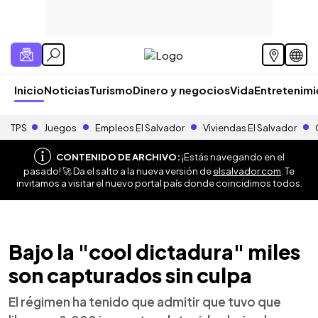
Inicio
Noticias
Turismo
Dinero y negocios
Vida
Entretenim
TPS
Juegos
Empleos El Salvador
Viviendas El Salvador
CONTENIDO DE ARCHIVO:
¡Estás navegando en el
pasado! 🚀 Da el salto a la nueva versión de
elsalvador.com
. Te
invitamos a visitar el nuevo portal país donde coincidimos todos.
Bajo la "cool dictadura" miles
son capturados sin culpa
El régimen ha tenido que admitir que tuvo que