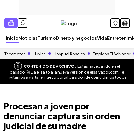
Inicio
Noticias
Turismo
Dinero y negocios
Vida
Entretenim
Terremotos
Lluvias
Hospital Rosales
Empleos El Salvador
CONTENIDO DE ARCHIVO:
¡Estás navegando en el
pasado! 🚀 Da el salto a la nueva versión de
elsalvador.com
. Te
invitamos a visitar el nuevo portal país donde coincidimos todos.
Procesan a joven por
denunciar captura sin orden
judicial de su madre