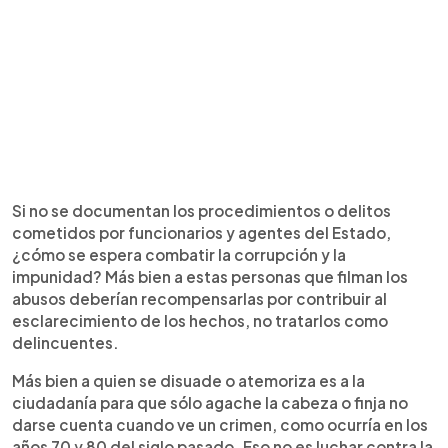
Si no se documentan los procedimientos o delitos
cometidos por funcionarios y agentes del Estado,
¿cómo se espera combatir la corrupción y la
impunidad? Más bien a estas personas que filman los
abusos deberían recompensarlas por contribuir al
esclarecimiento de los hechos, no tratarlos como
delincuentes.
Más bien a quien se disuade o atemoriza es a la
ciudadanía para que sólo agache la cabeza o finja no
darse cuenta cuando ve un crimen, como ocurría en los
años 70 y 80 del siglo pasado. Eso no es luchar contra la