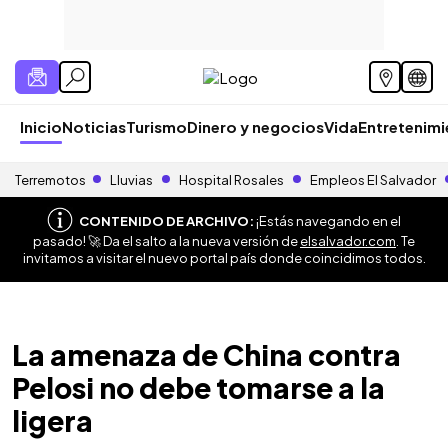
Inicio
Noticias
Turismo
Dinero y negocios
Vida
Entretenim
Terremotos
Lluvias
Hospital Rosales
Empleos El Salvador
CONTENIDO DE ARCHIVO:
¡Estás navegando en el
pasado! 🚀 Da el salto a la nueva versión de
elsalvador.com
. Te
invitamos a visitar el nuevo portal país donde coincidimos todos.
La amenaza de China contra
Pelosi no debe tomarse a la
ligera