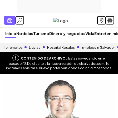
Inicio
Noticias
Turismo
Dinero y negocios
Vida
Entretenim
Terremotos
Lluvias
Hospital Rosales
Empleos El Salvador
CONTENIDO DE ARCHIVO:
¡Estás navegando en el
pasado! 🚀 Da el salto a la nueva versión de
elsalvador.com
. Te
invitamos a visitar el nuevo portal país donde coincidimos todos.