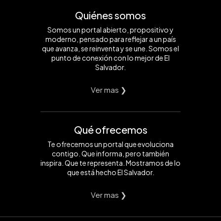
Quiénes somos
Somos un portal abierto, propositivo y
moderno, pensado para reflejar a un país
que avanza, se reinventa y se une. Somos el
punto de conexión con lo mejor de El
Salvador.
Ver mas ❯
Qué ofrecemos
Te ofrecemos un portal que evoluciona
contigo. Que informa, pero también
inspira. Que te representa. Mostramos de lo
que está hecho El Salvador.
Ver mas ❯