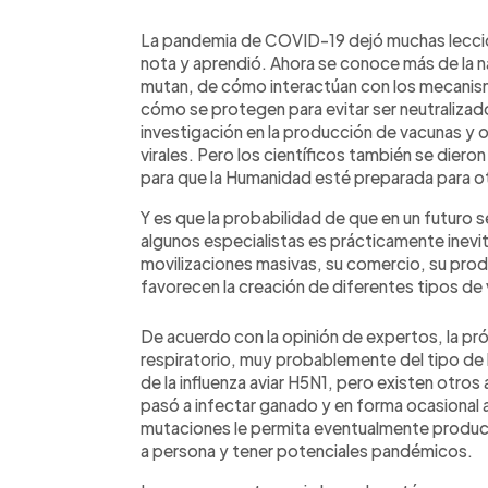
0:00
Facebook
Twitter
►
Escuchar artículo
La pandemia de COVID-19 dejó muchas leccio
nota y aprendió. Ahora se conoce más de la na
mutan, de cómo interactúan con los mecanism
cómo se protegen para evitar ser neutraliza
investigación en la producción de vacunas y 
virales. Pero los científicos también se dier
para que la Humanidad esté preparada para 
Y es que la probabilidad de que en un futuro 
algunos especialistas es prácticamente inev
movilizaciones masivas, su comercio, su prod
favorecen la creación de diferentes tipos de 
De acuerdo con la opinión de expertos, la pr
respiratorio, muy probablemente del tipo de l
de la influenza aviar H5N1, pero existen otros
pasó a infectar ganado y en forma ocasional 
mutaciones le permita eventualmente produci
a persona y tener potenciales pandémicos.