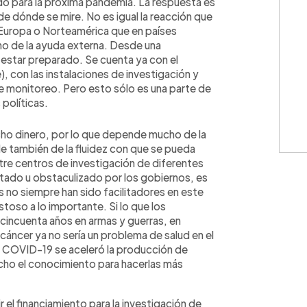
do para la próxima pandemia. La respuesta es
 dónde se mire. No es igual la reacción que
Europa o Norteamérica que en países
 de la ayuda externa. Desde una
 estar preparado. Se cuenta ya con el
con las instalaciones de investigación y
e monitoreo. Pero esto sólo es una parte de
 políticas.
ucho dinero, por lo que depende mucho de la
 también de la fluidez con que se pueda
re centros de investigación de diferentes
tado u obstaculizado por los gobiernos, es
s no siempre han sido facilitadores en este
stoso a lo importante. Si lo que los
cincuenta años en armas y guerras, en
áncer ya no sería un problema de salud en el
l COVID-19 se aceleró la producción de
ho el conocimiento para hacerlas más
 el financiamiento para la investigación de