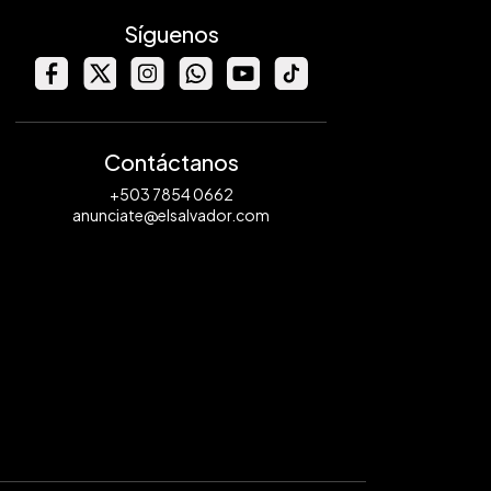
Síguenos
Contáctanos
+503 7854 0662
anunciate@elsalvador.com