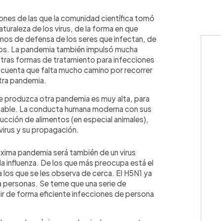
WhatsApp
Copiar link
nes de las que la comunidad científica tomó
turaleza de los virus, de la forma en que
os de defensa de los seres que infectan, de
dos. La pandemia también impulsó mucha
otras formas de tratamiento para infecciones
on cuenta que falta mucho camino por recorrer
otra pandemia.
se produzca otra pandemia es muy alta, para
itable. La conducta humana moderna con sus
ucción de alimentos (en especial animales),
virus y su propagación.
óxima pandemia será también de un virus
a influenza. De los que más preocupa está el
 a los que se les observa de cerca. El H5N1 ya
a personas. Se teme que una serie de
r de forma eficiente infecciones de persona