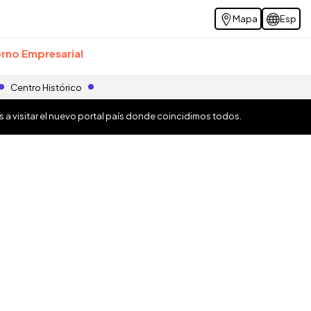
Mapa
Esp
rno Empresarial
Centro Histórico
os a visitar el nuevo portal país donde coincidimos todos.