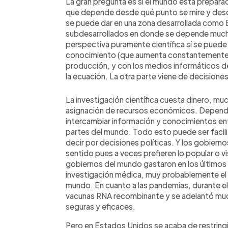
La gran pregunta es si el mundo está prepara
que depende desde qué punto se mire y desde
se puede dar en una zona desarrollada como 
subdesarrollados en donde se depende mucho
perspectiva puramente científica sí se puede
conocimiento (que aumenta constantemente), 
producción, y con los medios informáticos d
la ecuación. La otra parte viene de decisiones
La investigación científica cuesta dinero, m
asignación de recursos económicos. Depende
intercambiar información y conocimientos ent
partes del mundo. Todo esto puede ser facili
decir por decisiones políticas. Y los gobierno
sentido pues a veces prefieren lo popular o vi
gobiernos del mundo gastaron en los últimos 
investigación médica, muy probablemente el c
mundo. En cuanto a las pandemias, durante e
vacunas RNA recombinante y se adelantó muc
seguras y eficaces.
Pero en Estados Unidos se acaba de restringir