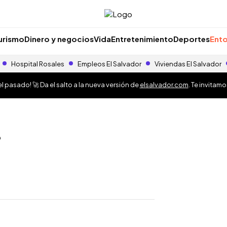
urismo
Dinero y negocios
Vida
Entretenimiento
Deportes
Ento
Hospital Rosales
Empleos El Salvador
Viviendas El Salvador
 pasado! 🚀 Da el salto a la nueva versión de
elsalvador.com
. Te invitam
?