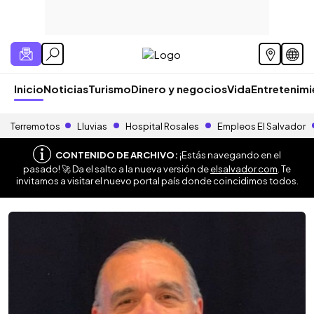
Inicio
Noticias
Turismo
Dinero y negocios
Vida
Entretenim
Terremotos
Lluvias
Hospital Rosales
Empleos El Salvador
CONTENIDO DE ARCHIVO:
¡Estás navegando en el
pasado! 🚀 Da el salto a la nueva versión de
elsalvador.com
. Te
invitamos a visitar el nuevo portal país donde coincidimos todos.