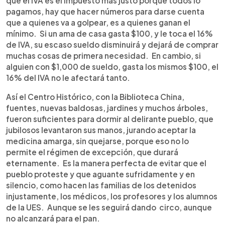
que el IVA es el impuesto más justo porque todos lo
pagamos, hay que hacer números para darse cuenta
que a quienes va a golpear, es a quienes ganan el
mínimo. Si un ama de casa gasta $100, y le toca el 16%
de IVA, su escaso sueldo disminuirá y dejará de comprar
muchas cosas de primera necesidad. En cambio, si
alguien con $1,000 de sueldo, gasta los mismos $100, el
16% del IVA no le afectará tanto.
Así el Centro Histórico, con la Biblioteca China,
fuentes, nuevas baldosas, jardines y muchos árboles,
fueron suficientes para dormir al delirante pueblo, que
jubilosos levantaron sus manos, jurando aceptar la
medicina amarga, sin quejarse, porque eso no lo
permite el régimen de excepción, que durará
eternamente. Es la manera perfecta de evitar que el
pueblo proteste y que aguante sufridamente y en
silencio, como hacen las familias de los detenidos
injustamente, los médicos, los profesores y los alumnos
de la UES. Aunque se les seguirá dando circo, aunque
no alcanzará para el pan.