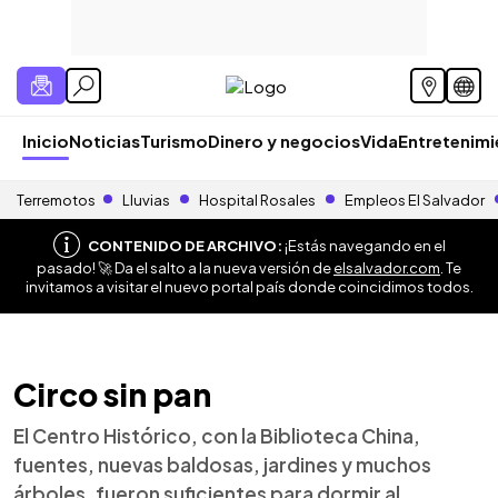
Inicio
Noticias
Turismo
Dinero y negocios
Vida
Entretenim
Terremotos
Lluvias
Hospital Rosales
Empleos El Salvador
CONTENIDO DE ARCHIVO:
¡Estás navegando en el
pasado! 🚀 Da el salto a la nueva versión de
elsalvador.com
. Te
invitamos a visitar el nuevo portal país donde coincidimos todos.
Circo sin pan
El Centro Histórico, con la Biblioteca China,
fuentes, nuevas baldosas, jardines y muchos
árboles, fueron suficientes para dormir al