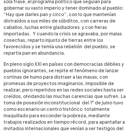
sola frase, el programa político que seguían para
gobernar su vasto imperio y tener dominado al pueblo:
“Hay que darles pan y circo”, con lo que mantenían
distraídos a sus miles de súbditos, con carreras de
caballos, luchas entre gladiadores y con fieras
importadas. Y cuando la crisis se agravaba, por malas
cosechas, reparto injusto de tierras entre los
favorecidos y se temía una rebelión del pueblo, se
repartía pan en abundancia.
En pleno siglo XXI en países con democracias débiles y
pueblos ignorantes, se repite el fenómeno de lanzar
cortinas de humo para distraer a las masas, con
promesas de proyectos imaginarios, imposible de
realizar, pero repetidos en las redes sociales hasta ser
creídos, olvidando las muchas carencias que sufren. La
toma de posesión inconstitucional del 1° de junio tuvo
como escenario un centro histórico totalmente
maquillado para esconder la pobreza, mediante
trabajos realizados en tiempo récord, para apantallar a
invitados internacionales que venían a ser testigos del