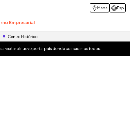
Mapa
Esp
rno Empresarial
r
Centro Histórico
os a visitar el nuevo portal país donde coincidimos todos.