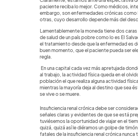
paciente reciba lo mejor. Como médicos, inte
embargo, son enfermedades crónicas como la d
otras, cuyo desarrollo depende más del desc
Lamentablemente la moneda tiene dos caras 
de salud de un país pobre como lo es El Salva
el tratamiento desde que la enfermedad es det
buen momento, que el paciente pueda ser elegi
regla.
En una capital cada vez más apretujada donde 
al trabajo, la actividad física queda en el olv
población el que realiza alguna actividad físi
mientras la mayoría deja al destino que sea é
se vive o se muere.
Insuficiencia renal crónica debe ser consider
señales claras y evidentes de que se está pr
tuviésemos la oportunidad de viajar en el tie
quizá, quizá así le diéramos un golpe de timó
fatales de la insuficiencia renal crónica nunca