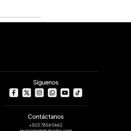
Síguenos
Contáctanos
+503 7854 0662
anunciate@elsalvador.com