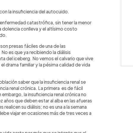
WhatsApp
Copiar link
 con la insuficiencia del autocuido.
 enfermedad catastrófica, sin tener la menor
a dolencia conlleva y el altísimo costo
ado.
on presas fáciles de una de las
No es que ya recibiendo la diálisis
ta del iceberg. No vemos el calvario que vive
 el drama familiar y la pésima calidad de vida
lación saber que la insuficiencia renal se
encia renal crónica. La primera es de fácil
embargo, la insuficiencia renal crónica no
 años que deben estar al alba en las afueras
realicen su diálisis; no es una a la semana
debe viajar en ocasiones más de tres veces a
vida corta por más que se intente que el