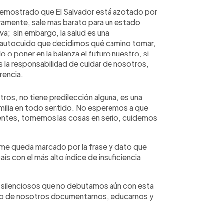
 demostrado que El Salvador está azotado por
ivamente, sale más barato para un estado
iva; sin embargo, la salud es una
 autocuido que decidimos qué camino tomar,
do o poner en la balanza el futuro nuestro, si
 la responsabilidad de cuidar de nosotros,
rencia.
otros, no tiene predilección alguna, es una
milia en todo sentido. No esperemos a que
ientes, tomemos las cosas en serio, cuidemos
 me queda marcado por la frase y dato que
ís con el más alto índice de insuficiencia
silenciosos que no debutamos aún con esta
uno de nosotros documentarnos, educarnos y