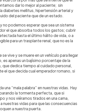
ntamos dar lo mejor al paciente; sin
iabetes mellitus, hipertensión arterial y
uido del paciente que de un estado.
y no podemos esperar que sea un sistema
dor el que absorba todos los gastos; cubrir
ectada hasta el último hálito de vida, o a
ble para un trasplante renal, que no es la
se vive y se muere en un vehículo para llegar
ido, es apenas un bajísimo porcentaje de la
ca, que dedica tiempo al cuidado personal,
ste el que decida cual emperador romano, si
ada una “mala palabra” en nuestras vidas. Hay
eparando la tormenta perfecta, que si
mpo y nos viéramos tirados en una cama,
n a nuestras vidas para que las consecuencias
 toquen a nuestra puerta.