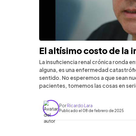
El altísimo costo de la 
La insuficiencia renal crónica ronda e
alguna, es una enfermedad catastrófi
sentido. No esperemos a que sean nue
pacientes, tomemos las cosas en seri
Por
Ricardo Lara
Publicado el 08 de febrero de 2025