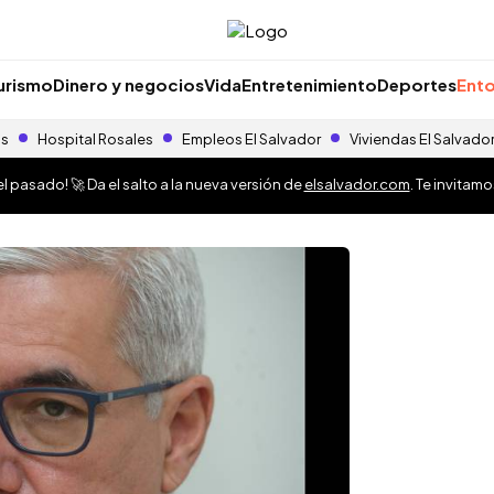
urismo
Dinero y negocios
Vida
Entretenimiento
Deportes
Ento
as
Hospital Rosales
Empleos El Salvador
Viviendas El Salvado
 pasado! 🚀 Da el salto a la nueva versión de
elsalvador.com
. Te invitam