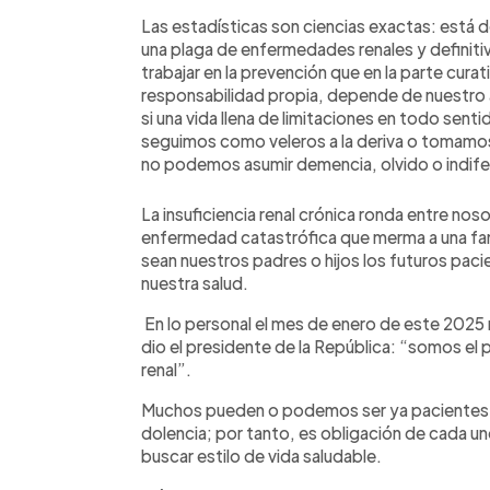
Las estadísticas son ciencias exactas: está
una plaga de enfermedades renales y definit
trabajar en la prevención que en la parte curat
responsabilidad propia, depende de nuestro
si una vida llena de limitaciones en todo senti
seguimos como veleros a la deriva o tomamos
no podemos asumir demencia, olvido o indife
La insuficiencia renal crónica ronda entre nos
enfermedad catastrófica que merma a una fa
sean nuestros padres o hijos los futuros pac
nuestra salud.
En lo personal el mes de enero de este 2025
dio el presidente de la República: “somos el pa
renal”.
Muchos pueden o podemos ser ya pacientes 
dolencia; por tanto, es obligación de cada 
buscar estilo de vida saludable.