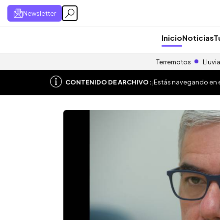
Newsletter
Inicio
Noticias
T
Terremotos
Lluvi
CONTENIDO DE ARCHIVO:
¡Estás navegando en el