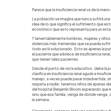
0:00
Facebook
Twitter
►
Escuchar artículo
Parece que la insuficiencia renal va de la mano
La población se imagina que nunca sufrirá una
idea de lo que significa el sufrimiento que est
económico que esto representa para un est
Y lamentablemente hombres, mujeres y niños s
dolencias más tremendas que se pueda sufrir. 
todo está solucionado. Esto es apenas la pun
el paciente que adolece de insuficiencia renal,
que tienen tales pacientes.
Desde el punto de vista educativo, debe la pob
clasifica en insuficiencia renal aguda e insufici
manejo; a veces puede pasar indadvertida; sin 
respeta a nadie: tenemos niños de apenas diez
del hospital Benjamín Bloom esperando que les 
sino que esa familia, venga de donde venga, 
la semana.
Claramente, estamos ante una expectativa de 