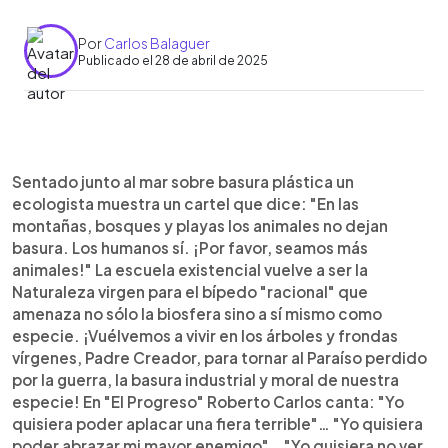
Por
Carlos Balaguer
Publicado el 28 de abril de 2025
0:00
►
Escuchar artículo
Sentado junto al mar sobre basura plástica un
ecologista muestra un cartel que dice: "En las
montañas, bosques y playas los animales no dejan
basura. Los humanos sí. ¡Por favor, seamos más
animales!" La escuela existencial vuelve a ser la
Naturaleza virgen para el bípedo "racional" que
amenaza no sólo la biosfera sino a sí mismo como
especie. ¡Vuélvemos a vivir en los árboles y frondas
vírgenes, Padre Creador, para tornar al Paraíso perdido
por la guerra, la basura industrial y moral de nuestra
especie! En "El Progreso" Roberto Carlos canta: "Yo
quisiera poder aplacar una fiera terrible"… "Yo quisiera
poder abrazar mi mayor enemigo"… "Yo quisiera no ver