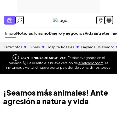
Inicio
Noticias
Turismo
Dinero y negocios
Vida
Entretenim
Terremotos
Lluvias
Hospital Rosales
Empleos El Salvador
CONTENIDO DE ARCHIVO:
¡Estás navegando en el
pasado! 🚀 Da el salto a la nueva versión de
elsalvador.com
. Te
invitamos a visitar el nuevo portal país donde coincidimos todos.
¡Seamos más animales! Ante
agresión a natura y vida
.