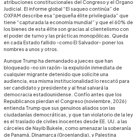
atribuciones constitucionales del Congreso y el Órgano
Judicial. El informe global “El saqueo continúa” de
OXFAM describe esa “pequeña élite privilegiada” que
tiene “capturada la economía mundial” y que el 60% de
los bienes de esta élite son gracias al clientelismo con
el poder de turno y las prácticas monopólicas. Queda
en cada Estado fallido -como El Salvador- poner los
nombres a unos y otros.
Aunque Trump ha demandado a jueces que han
bloqueado -no sin razón- la expulsión inmediata de
cualquier migrante detenido que solicite una
audiencia, esa misma institucionalidad lo rescató para
ser candidato y presidente y al final salvará la
democracia estadounidense. Confío antes que los
Republicanos pierdan el Congreso (noviembre, 2026)
entienda Trump que sus genuinos aliados son las
ciudadanías democráticas, y que tan violatorio de la ley
es el traslado de civiles inocentes desde EE. UU. a las
cárceles de Nayib Bukele, como amenazar la soberanía
de Panamá, Dinamarca (Groenlandia), y Palestina