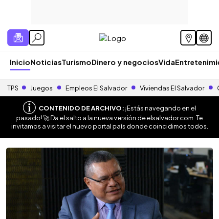
Inicio
Noticias
Turismo
Dinero y negocios
Vida
Entretenim
TPS
Juegos
Empleos El Salvador
Viviendas El Salvador
CONTENIDO DE ARCHIVO:
¡Estás navegando en el
pasado! 🚀 Da el salto a la nueva versión de
elsalvador.com
. Te
invitamos a visitar el nuevo portal país donde coincidimos todos.