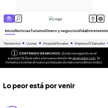
Inicio
Noticias
Turismo
Dinero y negocios
Vida
Entretenim
Terremotos
Lluvias
Hospital Rosales
Empleos El Salvador
CONTENIDO DE ARCHIVO:
¡Estás navegando en el
pasado! 🚀 Da el salto a la nueva versión de
elsalvador.com
. Te
invitamos a visitar el nuevo portal país donde coincidimos todos.
Lo peor está por venir
.