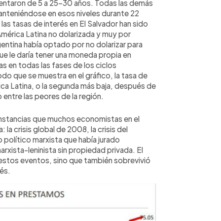
entaron de 5 a 25-30 años. Todas las demás
manteniéndose en esos niveles durante 22
las tasas de interés en El Salvador han sido
América Latina no dolarizada y muy por
entina había optado por no dolarizar para
ue le daría tener una moneda propia en
s en todas las fases de los ciclos
do que se muestra en el gráfico, la tasa de
rica Latina, o la segunda más baja, después de
 entre las peores de la región.
unstancias que muchos economistas en el
la crisis global de 2008, la crisis del
 político marxista que había jurado
arxista-leninista sin propiedad privada. El
 estos eventos, sino que también sobrevivió
rés.