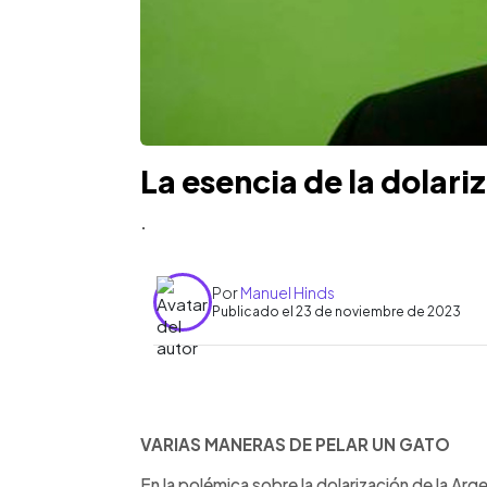
La esencia de la dolari
.
Por
Manuel Hinds
Publicado el 23 de noviembre de 2023
0:00
Facebook
Twitter
►
Escuchar artículo
VARIAS MANERAS DE PELAR UN GATO
En la polémica sobre la dolarización de la A