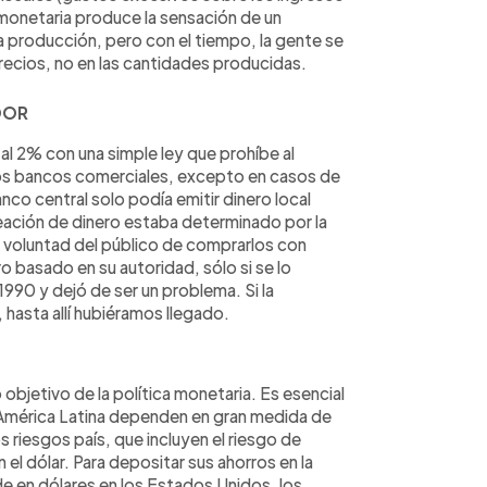
 monetaria produce la sensación de un
 producción, pero con el tiempo, la gente se
recios, no en las cantidades producidas.
DOR
 al 2% con una simple ley que prohíbe al
 los bancos comerciales, excepto en casos de
nco central solo podía emitir dinero local
reación de dinero estaba determinado por la
 voluntad del público de comprarlos con
o basado en su autoridad, sólo si se lo
1990 y dejó de ser un problema. Si la
n, hasta allí hubiéramos llegado.
o objetivo de la política monetaria. Es esencial
n América Latina dependen en gran medida de
 riesgos país, que incluyen el riesgo de
 el dólar. Para depositar sus ahorros en la
de en dólares en los Estados Unidos, los