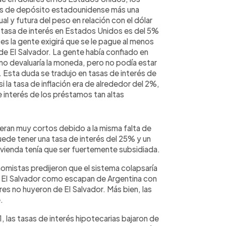
erés de depósito estadounidense más una
l y futura del peso en relación con el dólar
a tasa de interés en Estados Unidos es del 5%
es la gente exigirá que se le pague al menos
de El Salvador. La gente había confiado en
o devaluaría la moneda, pero no podía estar
. Esta duda se tradujo en tasas de interés de
 la tasa de inflación era de alrededor del 2%,
 interés de los préstamos tan altas
ran muy cortos debido a la misma falta de
uede tener una tasa de interés del 25% y un
vivienda tenía que ser fuertemente subsidiada.
omistas predijeron que el sistema colapsaría
de El Salvador como escapan de Argentina con
res no huyeron de El Salvador. Más bien, las
.
 las tasas de interés hipotecarias bajaron de