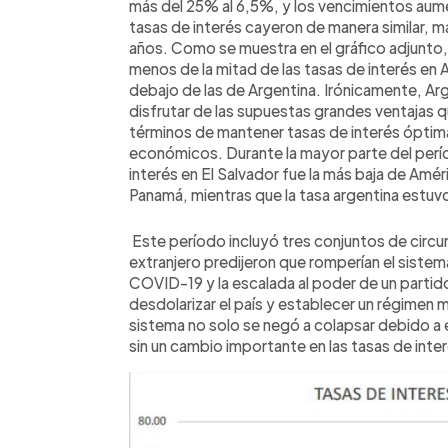
más del 25% al 6,5%, y los vencimientos aum
tasas de interés cayeron de manera similar, 
años. Como se muestra en el gráfico adjunto, 
menos de la mitad de las tasas de interés en 
debajo de las de Argentina. Irónicamente, Arg
disfrutar de las supuestas grandes ventajas q
términos de mantener tasas de interés óptima
económicos. Durante la mayor parte del perío
interés en El Salvador fue la más baja de Amé
Panamá, mientras que la tasa argentina estuvo
Este período incluyó tres conjuntos de circ
extranjero predijeron que romperían el sistema: 
COVID-19 y la escalada al poder de un partido
desdolarizar el país y establecer un régimen m
sistema no solo se negó a colapsar debido a
sin un cambio importante en las tasas de inte