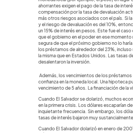
ahorrantes exigen el pago de la tasa de int
compensación por la tasa de devaluación actua
más otros riesgos asociados con el país. Si l
y el riesgo de devaluación es del 10%, entonc
un 15% de interés en pesos. Este fue el caso 
que el gobierno en el poder en ese momento n
segura de que el próximo gobierno no lo haría
los préstamos de alrededor del 23%, incluso si
la misma que en Estados Unidos. Las tasas de
desalentaron la inversión.
Además, los vencimientos de los préstamos e
confianza en la moneda local. Una hipoteca p
vencimiento de 5 años. La financiación de la 
Cuando El Salvador se dolarizó, muchos econ
en la primera crisis. Los dólares escaparían 
inquietante frecuencia. Sin embargo, los dóla
tasas de interés bajaron muy sustancialmente
Cuando El Salvador dolarizó en enero de 2001,