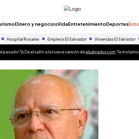
urismo
Dinero y negocios
Vida
Entretenimiento
Deportes
Ento
Hospital Rosales
Empleos El Salvador
Viviendas El Salvador
 pasado! 🚀 Da el salto a la nueva versión de
elsalvador.com
. Te invitam