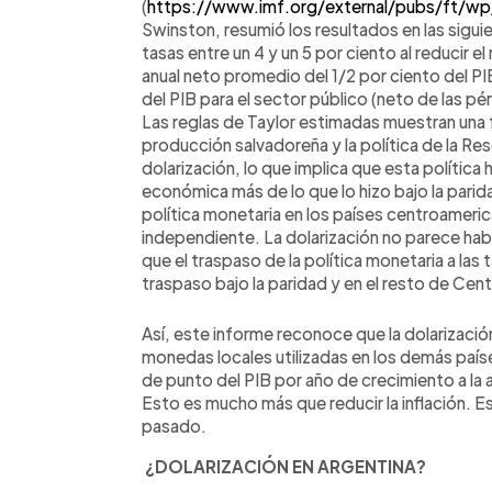
(
https://www.imf.org/external/pubs/ft/wp
Swinston, resumió los resultados en las siguie
tasas entre un 4 y un 5 por ciento al reducir 
anual neto promedio del 1/2 por ciento del PIB
del PIB para el sector público (neto de las pé
Las reglas de Taylor estimadas muestran una f
producción salvadoreña y la política de la R
dolarización, lo que implica que esta política h
económica más de lo que lo hizo bajo la parid
política monetaria en los países centroameri
independiente. La dolarización no parece ha
que el traspaso de la política monetaria a las 
traspaso bajo la paridad y en el resto de Cen
Así, este informe reconoce que la dolarizaci
monedas locales utilizadas en los demás país
de punto del PIB por año de crecimiento a la
Esto es mucho más que reducir la inflación. Es
pasado.
¿DOLARIZACIÓN EN ARGENTINA?