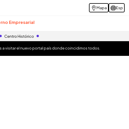
Mapa
Esp
rno Empresarial
Centro Histórico
os a visitar el nuevo portal país donde coincidimos todos.