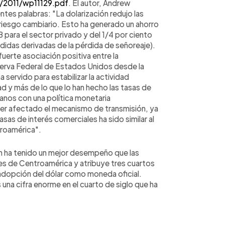
/2011/wp11129.pdf
. El autor, Andrew
ntes palabras: "La dolarización redujo las
el riesgo cambiario. Esto ha generado un ahorro
 para el sector privado y del 1/4 por ciento
rdidas derivadas de la pérdida de señoreaje).
uerte asociación positiva entre la
eserva Federal de Estados Unidos desde la
a servido para estabilizar la actividad
ad y más de lo que lo han hecho las tasas de
canos con una política monetaria
ber afectado el mecanismo de transmisión, ya
tasas de interés comerciales ha sido similar al
troamérica".
ón ha tenido un mejor desempeño que las
es de Centroamérica y atribuye tres cuartos
 adopción del dólar como moneda oficial.
 una cifra enorme en el cuarto de siglo que ha