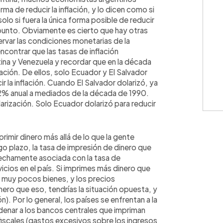
orma de reducir la inflación, y lo dicen como si
olo si fuera la única forma posible de reducir
te punto. Obviamente es cierto que hay otras
ervar las condiciones monetarias de la
ncontrar que las tasas de inflación
na y Venezuela y recordar que en la década
flación. De ellos, solo Ecuador y El Salvador
ir la inflación. Cuando El Salvador dolarizó, ya
l 2% anual a mediados de la década de 1990.
larización. Solo Ecuador dolarizó para reducir
mprimir dinero más allá de lo que la gente
rgo plazo, la tasa de impresión de dinero que
trechamente asociada con la tasa de
icios en el país. Si imprimes más dinero que
 muy pocos bienes, y los precios
nero que eso, tendrías la situación opuesta, y
n). Por lo general, los países se enfrentan a la
ordenar a los bancos centrales que impriman
 fiscales (gastos excesivos sobre los ingresos