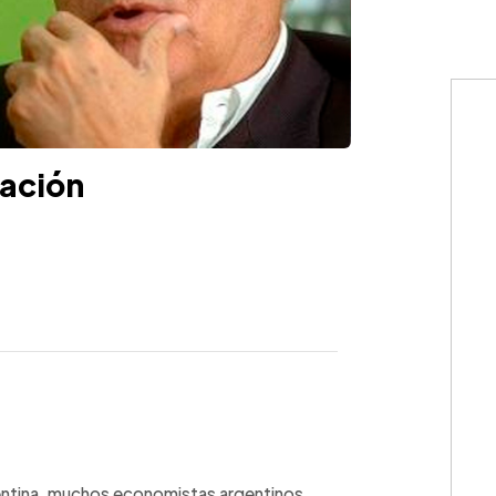
zación
WhatsApp
Copiar link
rgentina, muchos economistas argentinos