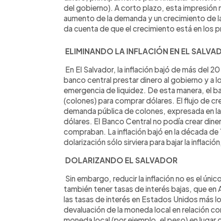
del gobierno). A corto plazo, esta impresión
aumento de la demanda y un crecimiento de la
da cuenta de que el crecimiento está en los p
ELIMINANDO LA INFLACIÓN EN EL SALVA
En El Salvador, la inflación bajó de más del 20
banco central prestar dinero al gobierno y a
emergencia de liquidez. De esta manera, el ba
(colones) para comprar dólares. El flujo de c
demanda pública de colones, expresada en la
dólares. El Banco Central no podía crear diner
compraban. La inflación bajó en la década de 
dolarización sólo sirviera para bajar la inflació
DOLARIZANDO EL SALVADOR
Sin embargo, reducir la inflación no es el únic
también tener tasas de interés bajas, que e
las tasas de interés en Estados Unidos más los
devaluación de la moneda local en relación con
moneda local (por ejemplo, el peso) en lugar 