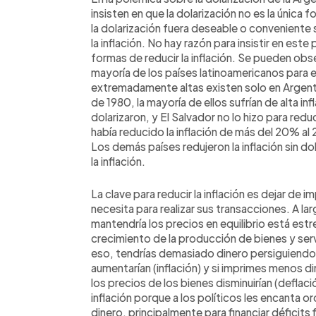
insisten en que la dolarización no es la única f
la dolarización fuera deseable o conveniente s
la inflación. No hay razón para insistir en es
formas de reducir la inflación. Se pueden obs
mayoría de los países latinoamericanos para e
extremadamente altas existen solo en Argenti
de 1980, la mayoría de ellos sufrían de alta in
dolarizaron, y El Salvador no lo hizo para reduc
había reducido la inflación de más del 20% a
Los demás países redujeron la inflación sin do
la inflación.
La clave para reducir la inflación es dejar de i
necesita para realizar sus transacciones. A la
mantendría los precios en equilibrio está es
crecimiento de la producción de bienes y serv
eso, tendrías demasiado dinero persiguiendo
aumentarían (inflación) y si imprimes menos di
los precios de los bienes disminuirían (deflació
inflación porque a los políticos les encanta 
dinero, principalmente para financiar déficits