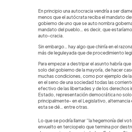
0:00
Facebook
Twitter
►
Escuchar artículo
En principio una autocracia vendría a ser di
menos que el autócrata reciba el mandato des
gobierno de uno que se auto nombra goberna
mandato del pueblo… es decir, que estaría
auto-cracia.
Sin embargo… hay algo que chirría en el razona
más de leguleyada que de procedimiento legí
Para empezar a destripar el asunto habría que
solo del gobierno de la mayoría, de hacer cas
muchas condiciones, como por ejemplo de la 
en el seno de una sociedad todas las corrien
efectivo de las libertades y de los derechos 
Estado, representación democrática no solo 
principalmente- en el Legislativo, alternancia
esta se dé… entre otras.
Lo que se podría llamar “la hegemonía del vot
envuelto en terciopelo que termina por destr