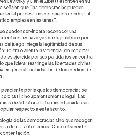
n Levitsky y Daniel Ziblatt escriben en su
o señalan que “las democracias pueden
ierten el proceso mismo que los condujo al
tico empieza en las urnas”.
que pueden servir para reconocer una
utoritario rechaza ya sea de palabra o por
 del juego; niega la legitimidad de sus
olera o alienta la violencia (sin importar
do es ejercida por sus partidarios en contra
 que lidera; restringe las libertades civiles
a en general, incluidas las de los medios de
ís.
pendiente por la que las democracias se
 solo sutil sino aparentemente legal. Las
anas de la historieta terminan hervidas sin
popular respecto a este asunto.
atología de las democracias sino que recogen
r en la demo-auto-cracia. Concretamente,
an contentación.