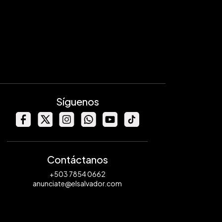
Síguenos
Contáctanos
+503 7854 0662
anunciate@elsalvador.com