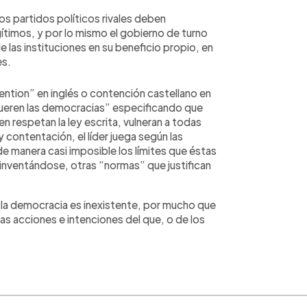
 los partidos políticos rivales deben
imos, y por lo mismo el gobierno de turno
de las instituciones en su beneficio propio, en
es.
ention” en inglés o contención castellano en
mueren las democracias” especificando que
ien respetan la ley escrita, vulneran a todas
y contentación, el líder juega según las
 manera casi imposible los límites que éstas
 inventándose, otras “normas” que justifican
 la democracia es inexistente, por mucho que
as acciones e intenciones del que, o de los