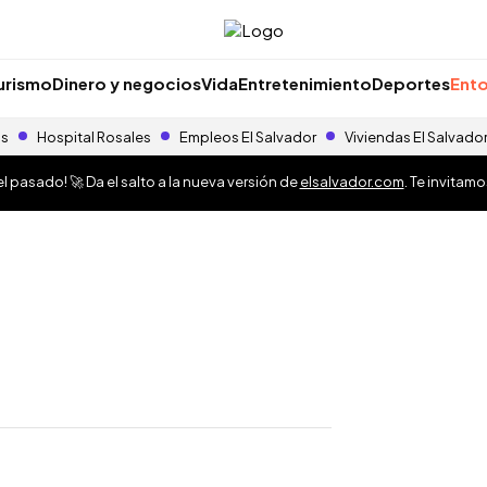
urismo
Dinero y negocios
Vida
Entretenimiento
Deportes
Ento
as
Hospital Rosales
Empleos El Salvador
Viviendas El Salvado
 pasado! 🚀 Da el salto a la nueva versión de
elsalvador.com
. Te invitam