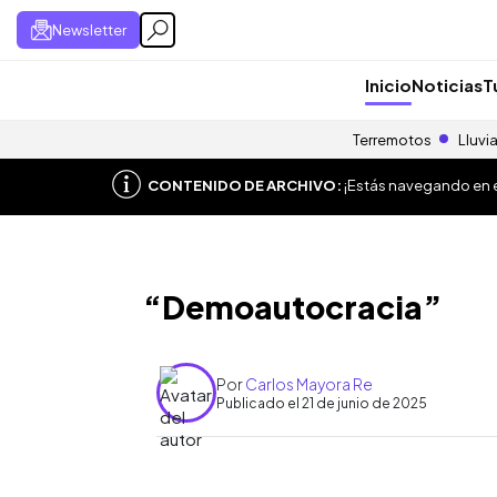
Newsletter
Inicio
Noticias
T
Terremotos
Lluvi
CONTENIDO DE ARCHIVO:
¡Estás navegando en el
“Demoautocracia”
Por
Carlos Mayora Re
Publicado el 21 de junio de 2025