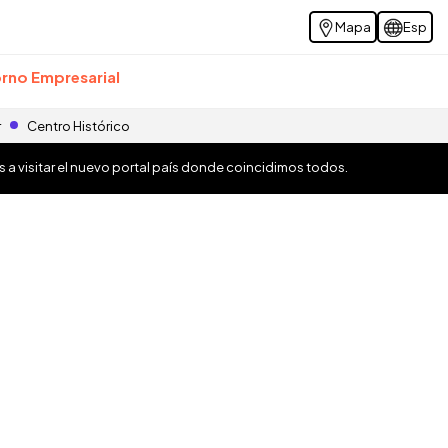
Mapa
Esp
rno Empresarial
r
Centro Histórico
os a visitar el nuevo portal país donde coincidimos todos.