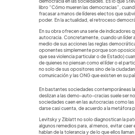
democracia en las sociedades. Es lo que Steve
libro “Cómo mueren las democracias”, cuand
fracasar a manos de líderes electos que subv
poder. En la actualidad, el retroceso democrá
En su obra ofrecen una serie de indicadores 
autocracia. Concretamente, cuando un líder a
medio de sus acciones las reglas democráticas
oponentes simplemente porque son oposición; t
que sea violencia particular o de Estado) cuan
de quienes no piensan como el líder o el partido
no solo de sus opositores sino de la ciudadaní
comunicación y las ONG que existen en su pa
En bastantes sociedades contemporáneas la 
deslizan a las demo-auto-cracias suele ser no
sociedades caen en las autocracias como las r
darse casi cuenta, de acuerdo a la metáfora 
Levitsky y Ziblatt no solo diagnostican la p
algunos remedios para, al menos, evitar cae
hablan de la tolerancia y de lo que ellos llam