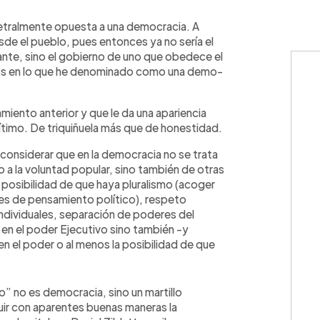
WhatsApp
Copiar link
ametralmente opuesta a una democracia. A
de el pueblo, pues entonces ya no sería el
nte, sino el gobierno de uno que obedece el
mos en lo que he denominado como una demo-
miento anterior y que le da una apariencia
timo. De triquiñuela más que de honestidad.
 considerar que en la democracia no se trata
o a la voluntad popular, sino también de otras
posibilidad de que haya pluralismo (acoger
tes de pensamiento político), respeto
individuales, separación de poderes del
en el poder Ejecutivo sino también -y
 en el poder o al menos la posibilidad de que
o” no es democracia, sino un martillo
uir con aparentes buenas maneras la