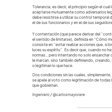
Tolerancia, es decir, el principio según el cual
aceptarse mutuamente como adversarios legít
debe resistirse a utilizar su control temporal 
el de sus funcionarios y en el de sus seguidor
Y contentación (que parece derivar del “cont
el sentido de limitarse), definida en “Cómo 
consiste en “evitar realizar acciones que, si b
luces su espíritu”. Es decir que, cuando no ha
normas… pero intentando no solo ensanchar de
le marcan, sino también definiendo, creando,
o legitiman lo que hace.
Dos condiciones sin las cuales, simplemente,
se apele al voto como legitimación de todas l
que gobiernan.
Ingeniero / @carlosmayorare