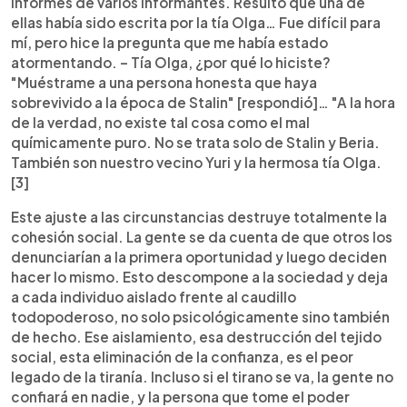
informes de varios informantes. Resultó que una de
ellas había sido escrita por la tía Olga… Fue difícil para
mí, pero hice la pregunta que me había estado
atormentando. – Tía Olga, ¿por qué lo hiciste?
"Muéstrame a una persona honesta que haya
sobrevivido a la época de Stalin" [respondió]… "A la hora
de la verdad, no existe tal cosa como el mal
químicamente puro. No se trata solo de Stalin y Beria.
También son nuestro vecino Yuri y la hermosa tía Olga.
[3]
Este ajuste a las circunstancias destruye totalmente la
cohesión social. La gente se da cuenta de que otros los
denunciarían a la primera oportunidad y luego deciden
hacer lo mismo. Esto descompone a la sociedad y deja
a cada individuo aislado frente al caudillo
todopoderoso, no solo psicológicamente sino también
de hecho. Ese aislamiento, esa destrucción del tejido
social, esta eliminación de la confianza, es el peor
legado de la tiranía. Incluso si el tirano se va, la gente no
confiará en nadie, y la persona que tome el poder