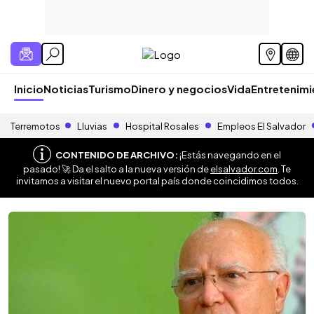
Inicio
Noticias
Turismo
Dinero y negocios
Vida
Entretenim
Terremotos
Lluvias
Hospital Rosales
Empleos El Salvador
CONTENIDO DE ARCHIVO:
¡Estás navegando en el
pasado! 🚀 Da el salto a la nueva versión de
elsalvador.com
. Te
invitamos a visitar el nuevo portal país donde coincidimos todos.