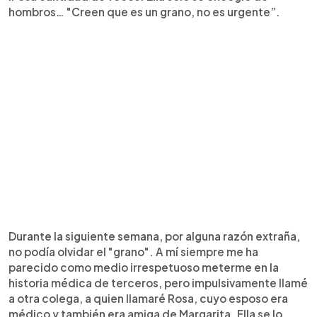
hombros… "Creen que es un grano, no es urgente”.
Durante la siguiente semana, por alguna razón extraña,
no podía olvidar el "grano". A mí siempre me ha
parecido como medio irrespetuoso meterme en la
historia médica de terceros, pero impulsivamente llamé
a otra colega, a quien llamaré Rosa, cuyo esposo era
médico y también era amiga de Margarita. Ella se lo