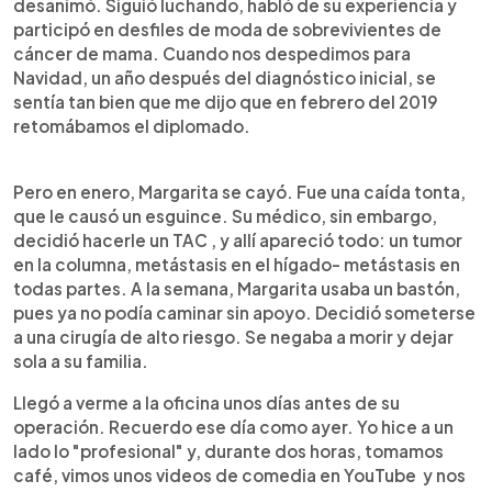
desanimó. Siguió luchando, habló de su experiencia y
participó en desfiles de moda de sobrevivientes de
cáncer de mama. Cuando nos despedimos para
Navidad, un año después del diagnóstico inicial, se
sentía tan bien que me dijo que en febrero del 2019
retomábamos el diplomado.
Pero en enero, Margarita se cayó. Fue una caída tonta,
que le causó un esguince. Su médico, sin embargo,
decidió hacerle un TAC , y allí apareció todo: un tumor
en la columna, metástasis en el hígado- metástasis en
todas partes. A la semana, Margarita usaba un bastón,
pues ya no podía caminar sin apoyo. Decidió someterse
a una cirugía de alto riesgo. Se negaba a morir y dejar
sola a su familia.
Llegó a verme a la oficina unos días antes de su
operación. Recuerdo ese día como ayer. Yo hice a un
lado lo "profesional" y, durante dos horas, tomamos
café, vimos unos videos de comedia en YouTube y nos