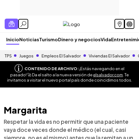
Inicio
Noticias
Turismo
Dinero y negocios
Vida
Entretenim
TPS
Juegos
Empleos El Salvador
Viviendas El Salvador
CONTENIDO DE ARCHIVO:
¡Estás navegando en el
pasado! 🚀 Da el salto a la nueva versión de
elsalvador.com
. Te
invitamos a visitar el nuevo portal país donde coincidimos todos.
Margarita
Respetar la vida es no permitir que una paciente
vaya doce veces donde el médico (el cual, casi
siempre, no es el mismo) antes que la remitan a un