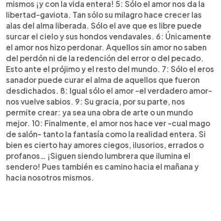
mismos ¡y con la vida entera! 5: Sólo el amor nos da la
libertad-gaviota. Tan sólo su milagro hace crecer las
alas del alma liberada. Sólo el ave que es libre puede
surcar el cielo y sus hondos vendavales. 6: Únicamente
el amor nos hizo perdonar. Aquellos sin amor no saben
del perdón ni de la redención del error o del pecado.
Esto ante el prójimo y el resto del mundo. 7: Sólo el eros
sanador puede curar el alma de aquellos que fueron
desdichados. 8: Igual sólo el amor -el verdadero amor-
nos vuelve sabios. 9: Su gracia, por su parte, nos
permite crear: ya sea una obra de arte o un mundo
mejor. 10: Finalmente, el amor nos hace ver -cual mago
de salón- tanto la fantasía como la realidad entera. Si
bien es cierto hay amores ciegos, ilusorios, errados o
profanos… ¡Siguen siendo lumbrera que ilumina el
sendero! Pues también es camino hacia el mañana y
hacia nosotros mismos.