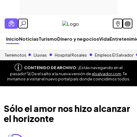
Inicio
Noticias
Turismo
Dinero y negocios
Vida
Entretenim
Terremotos
Lluvias
Hospital Rosales
Empleos El Salvador
CONTENIDO DE ARCHIVO:
¡Estás navegando en el
pasado! 🚀 Da el salto a la nueva versión de
elsalvador.com
. Te
invitamos a visitar el nuevo portal país donde coincidimos todos.
Sólo el amor nos hizo alcanzar
el horizonte