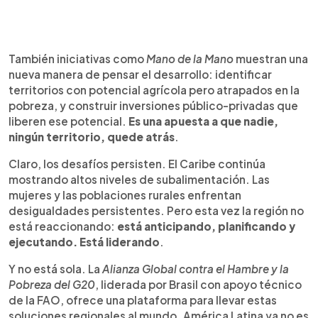
También iniciativas como
Mano de la Mano
muestran una
nueva manera de pensar el desarrollo: identificar
territorios con potencial agrícola pero atrapados en la
pobreza, y construir inversiones público-privadas que
liberen ese potencial.
Es una apuesta a que nadie,
ningún territorio, quede atrás
.
Claro, los desafíos persisten. El Caribe continúa
mostrando altos niveles de subalimentación. Las
mujeres y las poblaciones rurales enfrentan
desigualdades persistentes. Pero esta vez la región no
está reaccionando:
está anticipando, planificando y
ejecutando. Está liderando
.
Y no está sola. La
Alianza Global contra el Hambre y la
Pobreza del G20
, liderada por Brasil con apoyo técnico
de la FAO, ofrece una plataforma para llevar estas
soluciones regionales al mundo. América Latina ya no es