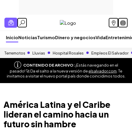
Inicio
Noticias
Turismo
Dinero y negocios
Vida
Entretenim
Terremotos
Lluvias
Hospital Rosales
Empleos El Salvador
CONTENIDO DE ARCHIVO:
¡Estás navegando en el
pasado! 🚀 Da el salto a la nueva versión de
elsalvador.com
. Te
invitamos a visitar el nuevo portal país donde coincidimos todos.
América Latina y el Caribe
lideran el camino hacia un
futuro sin hambre