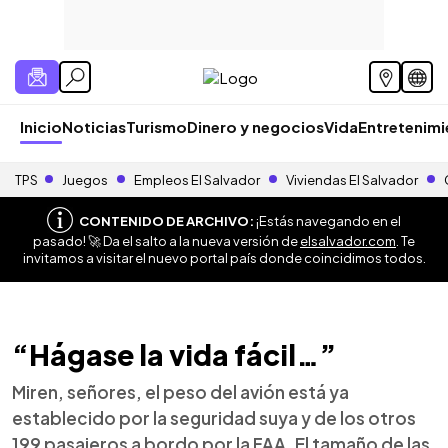
Inicio
Noticias
Turismo
Dinero y negocios
Vida
Entretenim
TPS
Juegos
Empleos El Salvador
Viviendas El Salvador
CONTENIDO DE ARCHIVO:
¡Estás navegando en el
pasado! 🚀 Da el salto a la nueva versión de
elsalvador.com
. Te
invitamos a visitar el nuevo portal país donde coincidimos todos.
“Hágase la vida fácil…”
Miren, señores, el peso del avión está ya
establecido por la seguridad suya y de los otros
199 pasajeros a bordo por la FAA. El tamaño de las