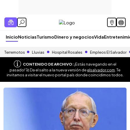
Inicio
Noticias
Turismo
Dinero y negocios
Vida
Entretenim
Terremotos
Lluvias
Hospital Rosales
Empleos El Salvador
CONTENIDO DE ARCHIVO:
¡Estás navegando en el
pasado! 🚀 Da el salto a la nueva versión de
elsalvador.com
. Te
invitamos a visitar el nuevo portal país donde coincidimos todos.