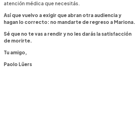
atención médica que necesitás.
As
í
que vuelvo a exigir que abran otra audiencia y
hagan lo
correcto: no mandarte de regreso a Mariona.
S
é
que no te vas a rendir y no les dar
á
s la satisfacci
ó
n
de morirte.
Tu amigo,
Paolo Lüers