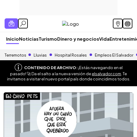
Inicio
Noticias
Turismo
Dinero y negocios
Vida
Entretenim
Terremotos
Lluvias
Hospital Rosales
Empleos El Salvador
CONTENIDO DE ARCHIVO:
¡Estás navegando en el
pasado! 🚀 Da el salto a la nueva versión de
elsalvador.com
. Te
invitamos a visitar el nuevo portal país donde coincidimos todos.