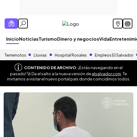
Inicio
Noticias
Turismo
Dinero y negocios
Vida
Entretenim
Terremotos
Lluvias
Hospital Rosales
Empleos El Salvador
CONTENIDO DE ARCHIVO:
¡Estás navegando en el
pasado! 🚀 Da el salto a la nueva versión de
elsalvador.com
. Te
invitamos a visitar el nuevo portal país donde coincidimos todos.