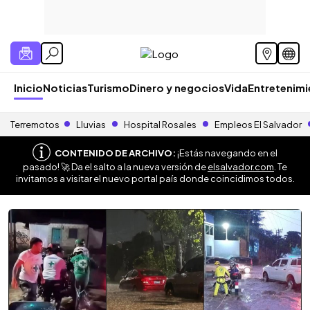
Inicio
Noticias
Turismo
Dinero y negocios
Vida
Entretenim
Terremotos
Lluvias
Hospital Rosales
Empleos El Salvador
CONTENIDO DE ARCHIVO:
¡Estás navegando en el
pasado! 🚀 Da el salto a la nueva versión de
elsalvador.com
. Te
invitamos a visitar el nuevo portal país donde coincidimos todos.