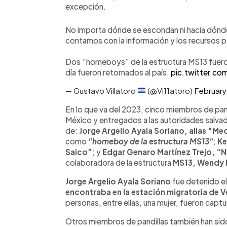
excepción.
No importa dónde se escondan ni hacia dónde
contamos con la información y los recursos p
Dos “homeboys” de la estructura MS13 fuero
día fueron retornados al país.
pic.twitter.
— Gustavo Villatoro
(@Vi11atoro)
February
En lo que va del 2023, cinco miembros de pan
México y entregados a las autoridades salvado
de:
Jorge Argelio Ayala Soriano, alias "Me
como
"homeboy de la estructura MS13"
;
Ke
Saico”
; y
Edgar Genaro Martínez Trejo, “
colaboradora de la estructura
MS13, Wendy L
Jorge Argelio Ayala Soriano
fue detenido e
encontraba en la estación migratoria de 
personas, entre ellas, una mujer, fueron capt
Otros miembros de pandillas también han sid