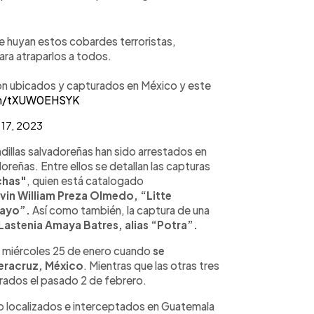
 huyan estos cobardes terroristas,
ara atraparlos a todos.
n ubicados y capturados en México y este
com/tXUW0EHSYK
 17, 2023
dillas salvadoreñas han sido arrestados en
reñas. Entre ellos se detallan las capturas
chas"
, quien está catalogado
vin William Preza Olmedo, “Litte
Nayo”.
Así como también, la captura de una
astenia Amaya Batres, alias “Potra”.
l miércoles 25 de enero cuando
se
Veracruz, México
. Mientras que las otras tres
urados el pasado 2 de febrero.
o localizados e interceptados en Guatemala