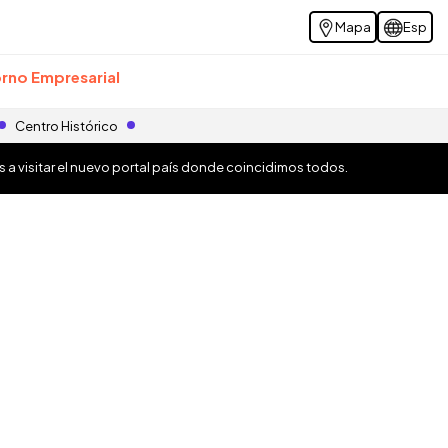
Mapa
Esp
rno Empresarial
Centro Histórico
os a visitar el nuevo portal país donde coincidimos todos.