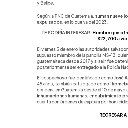
y Belice.
Según la PNC de Guatemala,
suman nueve lo
expulsados
, en lo que va del 2023.
TE PODRÍA INTERESAR:
Hombre que ofr
$22,700 a víc
El viernes 3 de enero las autoridades salvado
supuesto miembro de la pandilla MS-13, quie
guatemalteca desde 2017 y al salir fue deteni
posteriormente ser entregado a la Policía Naci
El sospechoso fue identificado como
José A
45 años, también catalogado como
"homeboy
condena en Guatemala desde el 10 de mayo de
inhumaciones humanas, encubrimiento prop
cuenta con órdenes de captura por homicidio 
REGRESAR A