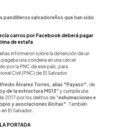
s pandilleros salvadoreños que han sido
ecía carros por Facebook deberá pagar
tima de estafa
reñas informaron sobre la detención de un
n pagaba una condena en una cárcel
do por la PNC de ese país, para
onal Civil (PNC) de El Salvador.
lfredo Álvarez Torres, alias "Payaso"
, de
 de la estructura MS13
"
y cumplía una
 2017 por los delitos de "
exhumaciones e
io y asociaciones ilícitas"
. También
en El Salvador.
 LA PORTADA