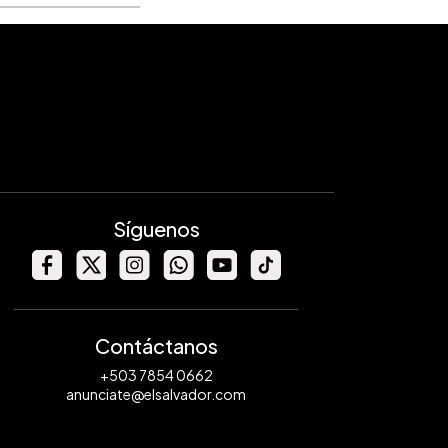
Síguenos
Contáctanos
+503 7854 0662
anunciate@elsalvador.com