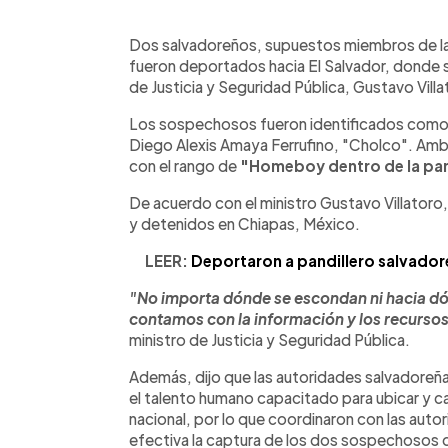
0:00
Facebook
Twitter
►
Escuchar artículo
Dos salvadoreños, supuestos miembros de la
fueron deportados hacia El Salvador, donde s
de Justicia y Seguridad Pública, Gustavo Villa
Los sospechosos fueron identificados como S
Diego Alexis Amaya Ferrufino, "Cholco". Amb
con el rango de
"Homeboy dentro de la pan
De acuerdo con el ministro Gustavo Villatoro,
y detenidos en Chiapas, México.
LEER:
Deportaron a pandillero salvado
"No importa dónde se escondan ni hacia dó
contamos con la información y los recursos
ministro de Justicia y Seguridad Pública.
Además, dijo que las autoridades salvadoreñas
el talento humano capacitado para ubicar y ca
nacional, por lo que coordinaron con las aut
efectiva la captura de los dos sospechosos 