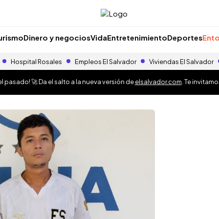
urismo
Dinero y negocios
Vida
Entretenimiento
Deportes
Ento
Hospital Rosales
Empleos El Salvador
Viviendas El Salvador
 pasado! 🚀 Da el salto a la nueva versión de
elsalvador.com
. Te invitam