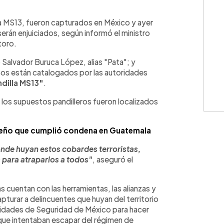
WhatsApp
Copiar link
 MS13, fueron capturados en México y ayer
erán enjuiciados, según informó el ministro
toro.
alvador Buruca López, alias "Pata"; y
os están catalogados por las autoridades
dilla MS13"
.
 los supuestos pandilleros fueron localizados
reño que cumplió condena en Guatemala
nde huyan estos cobardes terroristas,
 para atraparlos a todos"
, aseguró el
 cuentan con las herramientas, las alianzas y
pturar a delincuentes que huyan del territorio
oridades de Seguridad de México para hacer
que intentaban escapar del régimen de