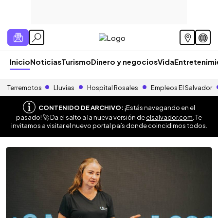
Inicio
Noticias
Turismo
Dinero y negocios
Vida
Entretenim
Terremotos
Lluvias
Hospital Rosales
Empleos El Salvador
CONTENIDO DE ARCHIVO:
¡Estás navegando en el
pasado! 🚀 Da el salto a la nueva versión de
elsalvador.com
. Te
invitamos a visitar el nuevo portal país donde coincidimos todos.