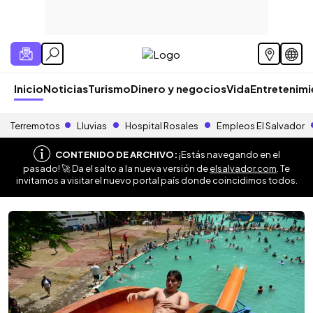
Inicio
Noticias
Turismo
Dinero y negocios
Vida
Entretenim
Terremotos
Lluvias
Hospital Rosales
Empleos El Salvador
CONTENIDO DE ARCHIVO:
¡Estás navegando en el
pasado! 🚀 Da el salto a la nueva versión de
elsalvador.com
. Te
invitamos a visitar el nuevo portal país donde coincidimos todos.